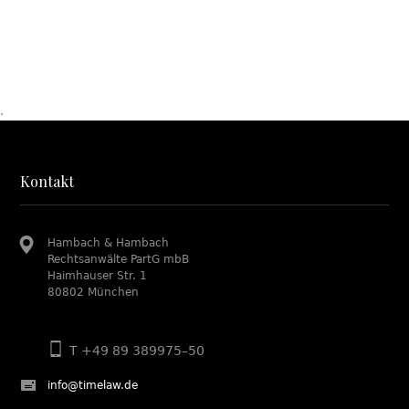
.
Kontakt
Hambach & Hambach
Rechtsanwälte PartG mbB
Haimhauser Str. 1
80802 München
T +49 89 389975–50
info@timelaw.de