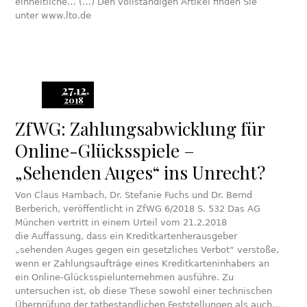
einheitliche… (…) Den vollständigen Artikel finden Sie
unter www.lto.de
27.12.
2018
ZfWG: Zahlungsabwicklung für
Online-Glücksspiele –
„Sehenden Auges“ ins Unrecht?
Von Claus Hambach, Dr. Stefanie Fuchs und Dr. Bernd
Berberich, veröffentlicht in ZfWG 6/2018 S. 532 Das AG
München vertritt in einem Urteil vom 21.2.2018
die Auffassung, dass ein Kreditkartenherausgeber
„sehenden Auges gegen ein gesetzliches Verbot“ verstoße,
wenn er Zahlungsaufträge eines Kreditkarteninhabers an
ein Online-Glücksspielunternehmen ausführe. Zu
untersuchen ist, ob diese These sowohl einer technischen
Überprüfung der tatbestandlichen Feststellungen als auch…