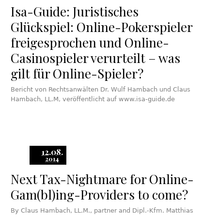
Isa-Guide: Juristisches
Glückspiel: Online-Pokerspieler
freigesprochen und Online-
Casinospieler verurteilt – was
gilt für Online-Spieler?
Bericht von Rechtsanwälten Dr. Wulf Hambach und Claus
Hambach, LL.M, veröffentlicht auf www.isa-guide.de
12.08.
2014
Next Tax-Nightmare for Online-
Gam(bl)ing-Providers to come?
By Claus Hambach, LL.M., partner and Dipl.-Kfm. Matthias