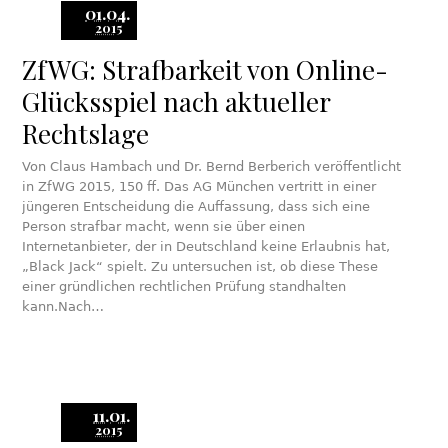
01.04.
2015
ZfWG: Strafbarkeit von Online-
Glücksspiel nach aktueller
Rechtslage
Von Claus Hambach und Dr. Bernd Berberich veröffentlicht
in ZfWG 2015, 150 ff. Das AG München vertritt in einer
jüngeren Entscheidung die Auffassung, dass sich eine
Person strafbar macht, wenn sie über einen
Internetanbieter, der in Deutschland keine Erlaubnis hat,
„Black Jack“ spielt. Zu untersuchen ist, ob diese These
einer gründlichen rechtlichen Prüfung standhalten
kann.Nach…
11.01.
2015