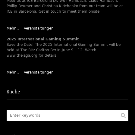
Meet us at ICE Barcelona Dr. Wulf Hambach, Claus Hambach,
Phillip Beumer and Christina Kirichenko from our team will be at
ICE in Barcelona. Get in touch to meet them onsite.
Mehr...
Veranstaltungen
2025 International Gaming Summit
Save the Date! The 2025 International Gaming Summit will be
held at The Ritz-Carlton Berlin June 9 – 12. Watch
www.theiaga.org for details!
Mehr...
Veranstaltungen
Suche