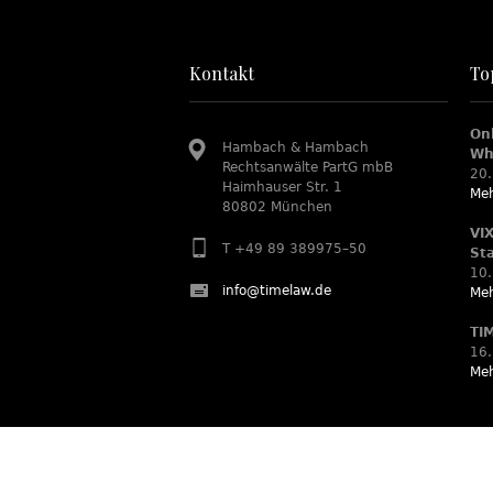
Kontakt
To
On
Hambach & Hambach
Wh
Rechtsanwälte PartG mbB
20.
Haimhauser Str. 1
Meh
80802 München
VI
T +49 89 389975–50
St
10.
info@timelaw.de
Meh
TI
16.
Meh