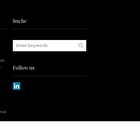
Suche
rom
.
Follow us
onal
tch