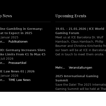
p News
Upcoming Events
line Gambling in Germany:
19.01. – 21.01.2026 | ICE World
at to Expect in 2025
Gaming Forum
 Januar 2025
Meet us at ICE Barcelona Dr. Wulf
r...
Publikationen
Hambach, Claus Hambach, Phillip
Beumer and Christina Kirichenko f
XIO: Germany Increases Slots
our team will be at ICE in Barcelona
ake Limits From €1 To Max €5
Get in touch to meet them onsite.
 Juli 2026
r...
Presseartikel
Mehr...
Veranstaltungen
ME Law News 01 | 2026
 Januar 2026
2025 International Gaming
r...
TIME Law News
Summit
Save the Date! The 2025 Internati
Gaming Summit will be held at The
Ritz-Carlton Berlin June 9 – 12. Wa
www.theiaga.org for details!