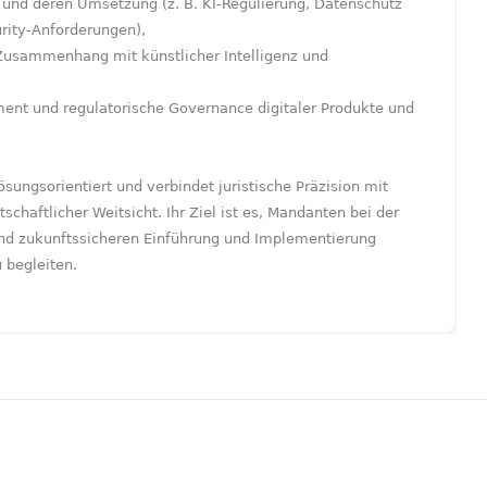
 und deren Umsetzung (z. B. KI-Regulierung, Datenschutz
rity-Anforderungen),
 Zusammenhang mit künstlicher Intelligenz und
nt und regulatorische Governance digitaler Produkte und
ösungsorientiert und verbindet juristische Präzision mit
chaftlicher Weitsicht. Ihr Ziel ist es, Mandanten bei der
nd zukunftssicheren Einführung und Implementierung
 begleiten.