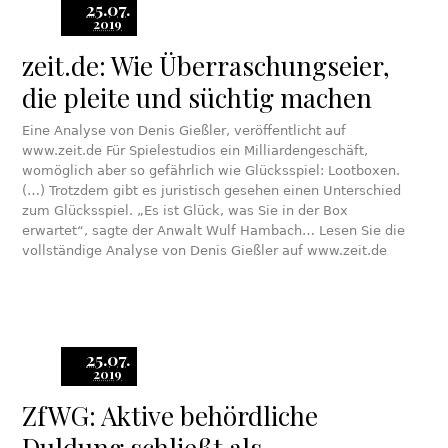
25.07.
2019
zeit.de: Wie Überraschungseier,
die pleite und süchtig machen
Eine Analyse von Denis Gießler, veröffentlicht auf
www.zeit.de Für Spielestudios ein Milliardengeschäft,
womöglich aber so gefährlich wie Glücksspiel: Lootboxen.
(…) Trotzdem gibt es juristisch gesehen einen Unterschied
zum Glücksspiel. „Es ist Glück, was Sie in der Box
erwartet“, sagte der Anwalt Wulf Hambach… Lesen Sie die
vollständige Analyse von Denis Gießler auf www.zeit.de
25.07.
2019
ZfWG: Aktive behördliche
Duldung schließt als