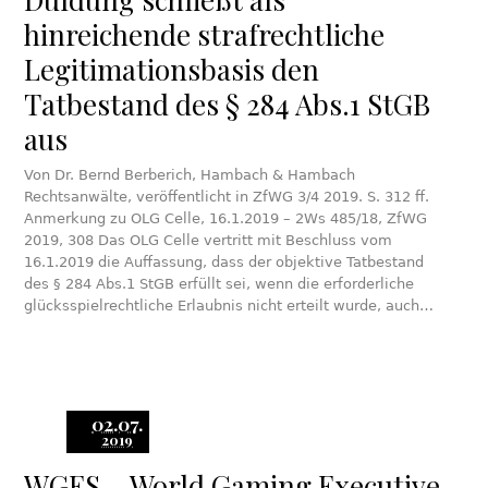
hinreichende strafrechtliche
Legitimationsbasis den
Tatbestand des § 284 Abs.1 StGB
aus
Von Dr. Bernd Berberich, Hambach & Hambach
Rechtsanwälte, veröffentlicht in ZfWG 3/4 2019. S. 312 ff.
Anmerkung zu OLG Celle, 16.1.2019 – 2Ws 485/18, ZfWG
2019, 308 Das OLG Celle vertritt mit Beschluss vom
16.1.2019 die Auffassung, dass der objektive Tatbestand
des § 284 Abs.1 StGB erfüllt sei, wenn die erforderliche
glücksspielrechtliche Erlaubnis nicht erteilt wurde, auch…
02.07.
2019
WGES – World Gaming Executive