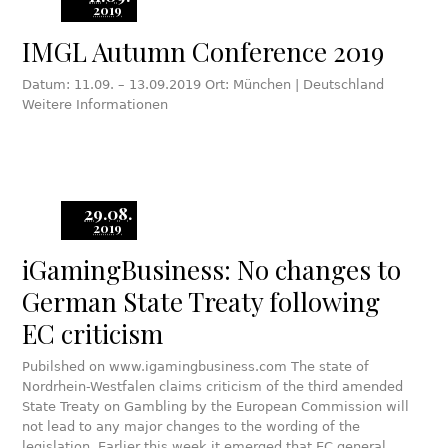
2019
IMGL Autumn Conference 2019
Datum: 11.09. – 13.09.2019 Ort: München | Deutschland
Weitere Informationen
29.08.
2019
iGamingBusiness: No changes to
German State Treaty following
EC criticism
Pubilshed on www.igamingbusiness.com The state of
Nordrhein-Westfalen claims criticism of the third amended
State Treaty on Gambling by the European Commission will
not lead to any major changes to the wording of the
legislation. Earlier this week it emerged that EC general