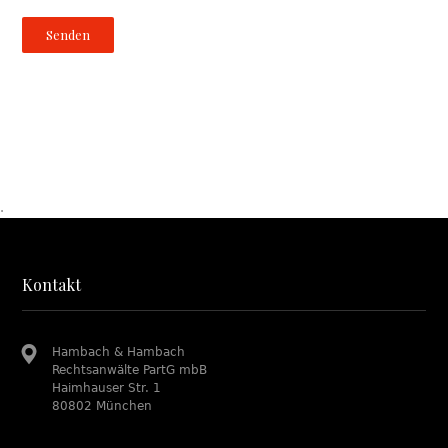
.
Kontakt
Hambach & Hambach
Rechtsanwälte PartG mbB
Haimhauser Str. 1
80802 München