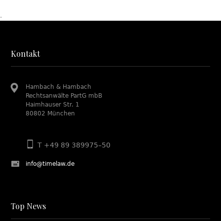
.
Kontakt
Hambach & Hambach
Rechtsanwälte PartG mbB
Haimhauser Str. 1
80802 München
T +49 89 389975–50
info@timelaw.de
Top News