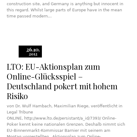
construction site, and Germany is anything but innocent in
this regard. Whilst large parts of Europe have in the mean
time passed modern…
26.10.
2012
LTO: EU-Aktionsplan zum
Online-Glücksspiel –
Deutschland pokert mit hohem
Risiko
von Dr. Wulf Hambach, Maximilian Riege, veröffentlicht in
Legal Tribune
ONLINE, http://www.lto.de/persistant/a_id/7393/ Online-
Poker kennt keine nationalen Grenzen. Deshalb nimmt sich
EU-Binnenmarkt-Kommissar Barnier mit seinem am
Montag vorgestellten „Aktionsplan zum Online-