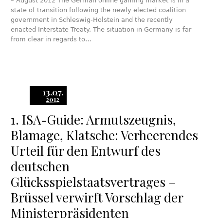
– August 2012 The German online gaming market is in a
state of transition following the newly elected coalition
government in Schleswig-Holstein and the recently
enacted Interstate Treaty. The situation in Germany is far
from clear in regards to…
13.07.
2012
1. ISA-Guide: Armutszeugnis,
Blamage, Klatsche: Verheerendes
Urteil für den Entwurf des
deutschen
Glücksspielstaatsvertrages –
Brüssel verwirft Vorschlag der
Ministerpräsidenten