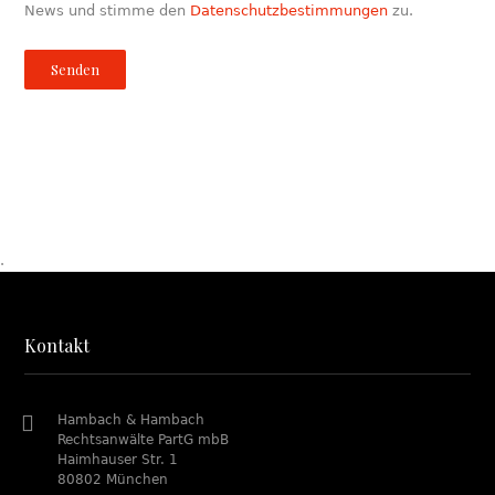
News und stimme den
Datenschutzbestimmungen
zu.
.
Kontakt
Hambach & Hambach
Rechtsanwälte PartG mbB
Haimhauser Str. 1
80802 München