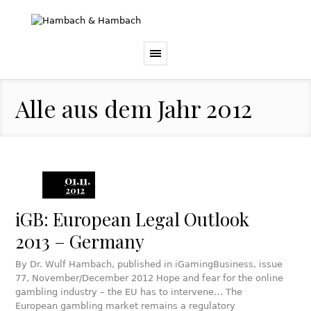
Alle aus dem Jahr 2012
01.11.
2012
iGB: European Legal Outlook
2013 – Germany
By Dr. Wulf Hambach, published in iGamingBusiness, issue
77, November/December 2012 Hope and fear for the online
gambling industry – the EU has to intervene… The
European gambling market remains a regulatory