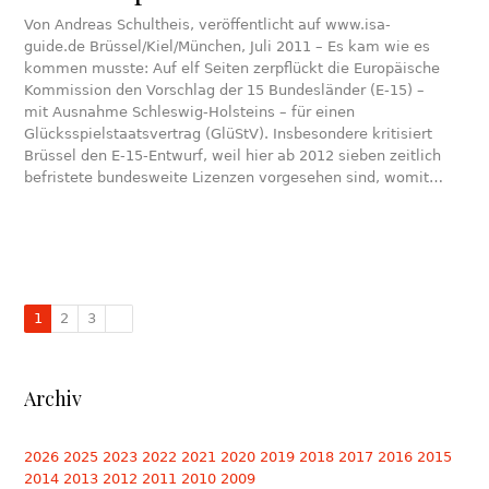
Von Andreas Schultheis, veröffentlicht auf www.isa-
guide.de Brüssel/Kiel/München, Juli 2011 – Es kam wie es
kommen musste: Auf elf Seiten zerpflückt die Europäische
Kommission den Vorschlag der 15 Bundesländer (E-15) –
mit Ausnahme Schleswig-Holsteins – für einen
Glücksspielstaatsvertrag (GlüStV). Insbesondere kritisiert
Brüssel den E-15-Entwurf, weil hier ab 2012 sieben zeitlich
befristete bundesweite Lizenzen vorgesehen sind, womit…
1
2
3
Archiv
2026
2025
2023
2022
2021
2020
2019
2018
2017
2016
2015
2014
2013
2012
2011
2010
2009