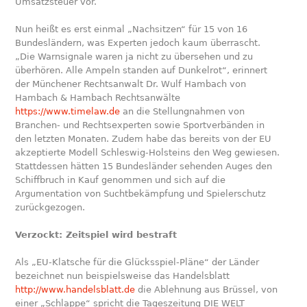
Umsatzsteuer vor.
Nun heißt es erst einmal „Nachsitzen“ für 15 von 16
Bundesländern, was Experten jedoch kaum überrascht.
„Die Warnsignale waren ja nicht zu übersehen und zu
überhören. Alle Ampeln standen auf Dunkelrot“, erinnert
der Münchener Rechtsanwalt Dr. Wulf Hambach von
Hambach & Hambach Rechtsanwälte
https://www.timelaw.de
an die Stellungnahmen von
Branchen- und Rechtsexperten sowie Sportverbänden in
den letzten Monaten. Zudem habe das bereits von der EU
akzeptierte Modell Schleswig-Holsteins den Weg gewiesen.
Stattdessen hätten 15 Bundesländer sehenden Auges den
Schiffbruch in Kauf genommen und sich auf die
Argumentation von Suchtbekämpfung und Spielerschutz
zurückgezogen.
Verzockt: Zeitspiel wird bestraft
Als „EU-Klatsche für die Glücksspiel-Pläne“ der Länder
bezeichnet nun beispielsweise das Handelsblatt
http://www.handelsblatt.de
die Ablehnung aus Brüssel, von
einer „Schlappe“ spricht die Tageszeitung DIE WELT