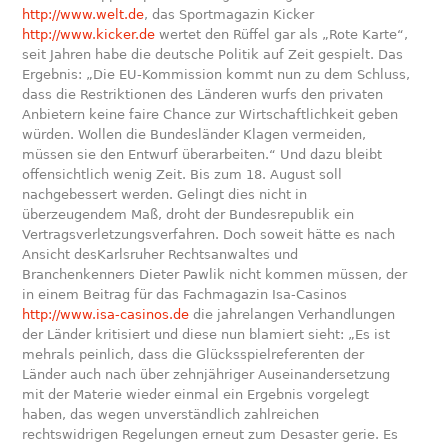
http://www.welt.de
, das Sportmagazin Kicker
http://www.kicker.de
wertet den Rüffel gar als „Rote Karte“,
seit Jahren habe die deutsche Politik auf Zeit gespielt. Das
Ergebnis: „Die EU-Kommission kommt nun zu dem Schluss,
dass die Restriktionen des Länderen wurfs den privaten
Anbietern keine faire Chance zur Wirtschaftlichkeit geben
würden. Wollen die Bundesländer Klagen vermeiden,
müssen sie den Entwurf überarbeiten.“ Und dazu bleibt
offensichtlich wenig Zeit. Bis zum 18. August soll
nachgebessert werden. Gelingt dies nicht in
überzeugendem Maß, droht der Bundesrepublik ein
Vertragsverletzungsverfahren. Doch soweit hätte es nach
Ansicht desKarlsruher Rechtsanwaltes und
Branchenkenners Dieter Pawlik nicht kommen müssen, der
in einem Beitrag für das Fachmagazin Isa-Casinos
http://www.isa-casinos.de
die jahrelangen Verhandlungen
der Länder kritisiert und diese nun blamiert sieht: „Es ist
mehrals peinlich, dass die Glücksspielreferenten der
Länder auch nach über zehnjähriger Auseinandersetzung
mit der Materie wieder einmal ein Ergebnis vorgelegt
haben, das wegen unverständlich zahlreichen
rechtswidrigen Regelungen erneut zum Desaster gerie. Es