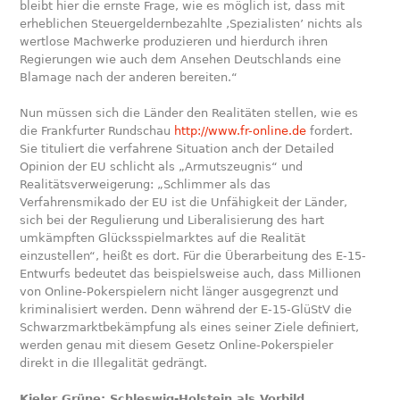
bleibt hier die ernste Frage, wie es möglich ist, dass mit
erheblichen Steuergeldernbezahlte ‚Spezialisten’ nichts als
wertlose Machwerke produzieren und hierdurch ihren
Regierungen wie auch dem Ansehen Deutschlands eine
Blamage nach der anderen bereiten.“
Nun müssen sich die Länder den Realitäten stellen, wie es
die Frankfurter Rundschau
http://www.fr-online.de
fordert.
Sie tituliert die verfahrene Situation anch der Detailed
Opinion der EU schlicht als „Armutszeugnis“ und
Realitätsverweigerung: „Schlimmer als das
Verfahrensmikado der EU ist die Unfähigkeit der Länder,
sich bei der Regulierung und Liberalisierung des hart
umkämpften Glücksspielmarktes auf die Realität
einzustellen“, heißt es dort. Für die Überarbeitung des E-15-
Entwurfs bedeutet das beispielsweise auch, dass Millionen
von Online-Pokerspielern nicht länger ausgegrenzt und
kriminalisiert werden. Denn während der E-15-GlüStV die
Schwarzmarktbekämpfung als eines seiner Ziele definiert,
werden genau mit diesem Gesetz Online-Pokerspieler
direkt in die Illegalität gedrängt.
Kieler Grüne: Schleswig-Holstein als Vorbild