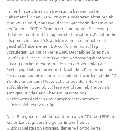
Immerhin zeichnet sich Bewegung bei den bisher
vehement für den E-15-Entwurf eingetreten Akteuren ab.
Monika Heinold, finanzpolitische Sprecherin der Fraktion
vonBündnis 90/Die Grünen im Landtag von Schleswig-
Holstein, hat ihre Haltung bereits formuliert: „Es ist mehr
als peinlich, dass 15 Staatskanzleien es erneut nicht
geschafft haben, einen EU-konformen Vorschlag
vorzulegen. Es bleibt keine Zeit. Deshalb heißt es nun
‚Zurück auf Los’.“ Es müsse eine verfassungskonforme
Lösung erarbeitet werden, die sich am Vorschlag aus
Schleswig-Holstein orientiert. Nach der „Ehrenrunde“ der
Ministerpräsidenten darf nun spekuliert werden, ob die 15
Bundesländer zum Musterschüler aus dem Norden
aufschließen oder ob Schleswig-Holstein ab Herbst als
einziges Bundesland über ein international
wettbewerbsfähiges und europarechtskonformes
Glücksspielgesetz verfügt.
Dass Eile geboten ist, konstatieren auch CDU und FDP im
Kieler Landtag, deren eigener Entwurf eines
Glücksspielstaatsvertrages, der eine kontrollierte