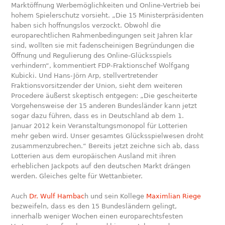
Marktöffnung Werbemöglichkeiten und Online-Vertrieb bei
hohem Spielerschutz vorsieht. „Die 15 Ministerpräsidenten
haben sich hoffnungslos verzockt. Obwohl die
europarechtlichen Rahmenbedingungen seit Jahren klar
sind, wollten sie mit fadenscheinigen Begründungen die
Öffnung und Regulierung des Online-Glücksspiels
verhindern“, kommentiert FDP-Fraktionschef Wolfgang
Kubicki. Und Hans-Jörn Arp, stellvertretender
Fraktionsvorsitzender der Union, sieht dem weiteren
Procedere äußerst skeptisch entgegen: „Die gescheiterte
Vorgehensweise der 15 anderen Bundesländer kann jetzt
sogar dazu führen, dass es in Deutschland ab dem 1.
Januar 2012 kein Veranstaltungsmonopol für Lotterien
mehr geben wird. Unser gesamtes Glücksspielwesen droht
zusammenzubrechen.“ Bereits jetzt zeichne sich ab, dass
Lotterien aus dem europäischen Ausland mit ihren
erheblichen Jackpots auf den deutschen Markt drängen
werden. Gleiches gelte für Wettanbieter.
Auch
Dr. Wulf Hambac
h und sein Kollege
Maximlian Riege
bezweifeln, dass es den 15 Bundesländern gelingt,
innerhalb weniger Wochen einen europarechtsfesten