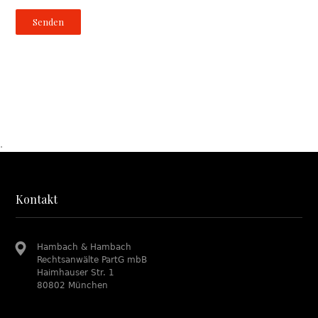
.
Kontakt
Hambach & Hambach
Rechtsanwälte PartG mbB
Haimhauser Str. 1
80802 München