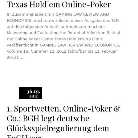
Texas Hold´em Online-Poker
In Zusammenarbeit mit GAMING LAW REVIEW AND
ECONOMICS möchten wir Sie in dieser Ausgabe des TLN
auf den folgenden Aufsatz aufmerksam machen:
Measuring and Evaluating the Potential Addiction Risk of
the Online Poker Game Texas Hold’em No Limit,
veröffentlicht in GAMING LAW REVIEW AND ECONOMICS,
Volume 16, Nummer 12, 2012 (abrufbar bis 12. Februar
2013):…
16.01.
2017
1. Sportwetten, Online-Poker &
Co.: BGH legt deutsche
Glücksspielregulierung dem
EuGH vor