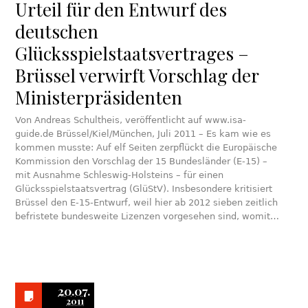
Urteil für den Entwurf des
deutschen
Glücksspielstaatsvertrages –
Brüssel verwirft Vorschlag der
Ministerpräsidenten
Von Andreas Schultheis, veröffentlicht auf www.isa-
guide.de Brüssel/Kiel/München, Juli 2011 – Es kam wie es
kommen musste: Auf elf Seiten zerpflückt die Europäische
Kommission den Vorschlag der 15 Bundesländer (E-15) –
mit Ausnahme Schleswig-Holsteins – für einen
Glücksspielstaatsvertrag (GlüStV). Insbesondere kritisiert
Brüssel den E-15-Entwurf, weil hier ab 2012 sieben zeitlich
befristete bundesweite Lizenzen vorgesehen sind, womit…
20.07.
2011