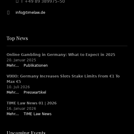
T +49 89 389975–50
info@timelaw.de
Top News
Online Gambling in Germany: What to Expect in 2025
20. Januar 2025
Mehr...
Publikationen
VIXIO: Germany Increases Slots Stake Limits From €1 To
Max €5
10. Juli 2026
Mehr...
Presseartikel
TIME Law News 01 | 2026
16. Januar 2026
Mehr...
TIME Law News
Upcoming Events