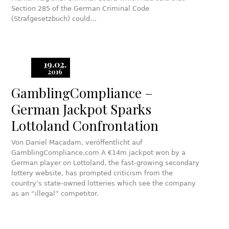
Section 285 of the German Criminal Code
(Strafgesetzbuch) could…
19.02.
2016
GamblingCompliance –
German Jackpot Sparks
Lottoland Confrontation
Von Daniel Macadam, veröffentlicht auf
GamblingCompliance.com A €14m jackpot won by a
German player on Lottoland, the fast-growing secondary
lottery website, has prompted criticism from the
country’s state-owned lotteries which see the company
as an “illegal” competitor.