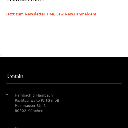
Jetzt zum Newsletter TIME Law News anmelden!
.
Kontakt
Hambach & Hambach
Rechtsanwälte PartG mbB
Haimhauser Str. 1
80802 München