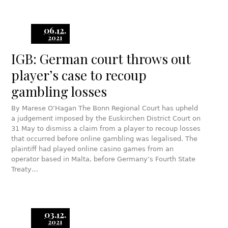
06.12.
2021
IGB: German court throws out
player’s case to recoup
gambling losses
By Marese O’Hagan The Bonn Regional Court has upheld
a judgement imposed by the Euskirchen District Court on
31 May to dismiss a claim from a player to recoup losses
that occurred before online gambling was legalised. The
plaintiff had played online casino games from an
operator based in Malta, before Germany’s Fourth State
Treaty…
03.12.
2021