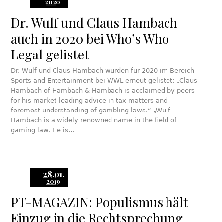
2020
Dr. Wulf und Claus Hambach
auch in 2020 bei Who’s Who
Legal gelistet
Dr. Wulf und Claus Hambach wurden für 2020 im Bereich
Sports and Entertainment bei WWL erneut gelistet: „Claus
Hambach of Hambach & Hambach is acclaimed by peers
for his market-leading advice in tax matters and
foremost understanding of gambling laws.“ „Wulf
Hambach is a widely renowned name in the field of
gaming law. He is…
28.01.
2019
PT-MAGAZIN: Populismus hält
Einzug in die Rechtsprechung