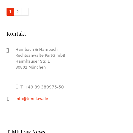
1
2
Kontakt
Hambach & Hambach
Rechtsanwälte PartG mbB
Haimhauser Str. 1
80802 München
T +49 89 389975-50
info@timelaw.de
TIME Law News