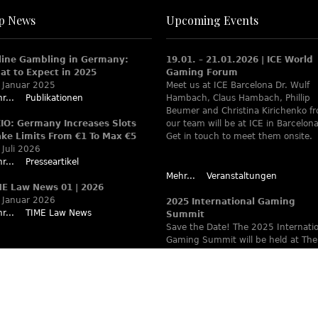
p News
Upcoming Events
line Gambling in Germany:
19.01. – 21.01.2026 | ICE World
at to Expect in 2025
Gaming Forum
 Januar 2025
Meet us at ICE Barcelona Dr. Wulf
r...
Publikationen
Hambach, Claus Hambach, Phillip
Beumer and Christina Kirichenko f
XIO: Germany Increases Slots
our team will be at ICE in Barcelona
ake Limits From €1 To Max €5
Get in touch to meet them onsite.
 Juli 2026
r...
Presseartikel
Mehr...
Veranstaltungen
ME Law News 01 | 2026
 Januar 2026
2025 International Gaming
r...
TIME Law News
Summit
Save the Date! The 2025 Internati
Gaming Summit will be held at The
Ritz-Carlton Berlin June 9 – 12. Wa
www.theiaga.org for details!
Mehr...
Veranstaltungen