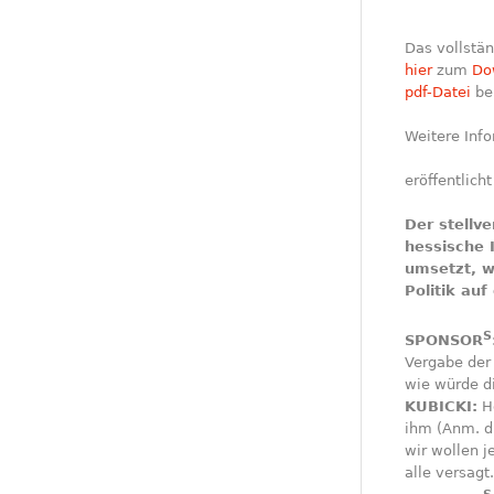
Das vollstän
hier
zum
Do
pdf-Datei
ber
Weitere Info
eröffentlich
Der stellv
hessische 
umsetzt, w
Politik auf
S
SPONSOR
Vergabe der
wie würde d
KUBICKI:
Ho
ihm (Anm. d.
wir wollen j
alle versagt.