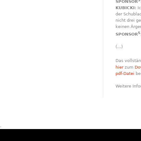
S
SPONSOR
KUBICKI:
Ic
der Schubla
nicht drei 
keinen Ärge
S
SPONSOR
(…)
Das vollstän
hier
zum
Do
pdf-Datei
ber
Weitere Info
.