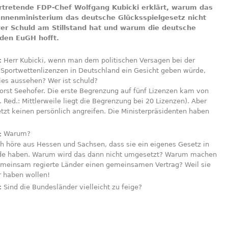
ertretende FDP-Chef Wolfgang Kubicki erklärt, warum das
Innenministerium das deutsche Glücksspielgesetz nicht
er Schuld am Stillstand hat und warum die deutsche
 den EuGH hofft.
:
Herr Kubicki, wenn man dem politischen Versagen bei der
 Sportwettenlizenzen in Deutschland ein Gesicht geben würde,
ies aussehen? Wer ist schuld?
rst Seehofer. Die erste Begrenzung auf fünf Lizenzen kam von
 Red.: Mittlerweile liegt die Begrenzung bei 20 Lizenzen). Aber
etzt keinen persönlich angreifen. Die Ministerpräsidenten haben
:
Warum?
h höre aus Hessen und Sachsen, dass sie ein eigenes Gesetz in
de haben. Warum wird das dann nicht umgesetzt? Warum machen
gemeinsam regierte Länder einen gemeinsamen Vertrag? Weil sie
r haben wollen!
:
Sind die Bundesländer vielleicht zu feige?