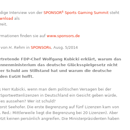
s
dige Interview von der
SPONSOR
Sports Gaming Summit
steht
wnload
als
eit.
rmationen finden sie auf
www.sponsors.de
t von
H. Rehm
in
SPONSORs
, Ausg. 5/2014
ertretende FDP-Chef Wolfgang Kubicki erklärt, warum das
Innenministerium das deutsche Glücksspielgesetz nicht
er Schuld am Stillstand hat und warum die deutsche
 den EuGH hofft.
:
Herr Kubicki, wenn man dem politischen Versagen bei der
 Sportwettenlizenzen in Deutschland ein Gesicht geben würde,
ies aussehen? Wer ist schuld?
rst Seehofer. Die erste Begrenzung auf fünf Lizenzen kam von
 Red.: Mittlerweile liegt die Begrenzung bei 20 Lizenzen). Aber
etzt keinen persönlich angreifen. Die Ministerpräsidenten haben