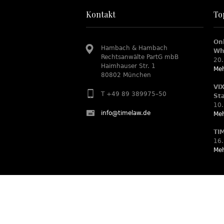
Kontakt
To
On
Hambach & Hambach
Wh
Rechtsanwälte PartG mbB
20.
Haimhauser Str. 1
Meh
80802 München
VI
T +49 89 389975–50
St
10.
info@timelaw.de
Meh
TI
16.
Meh