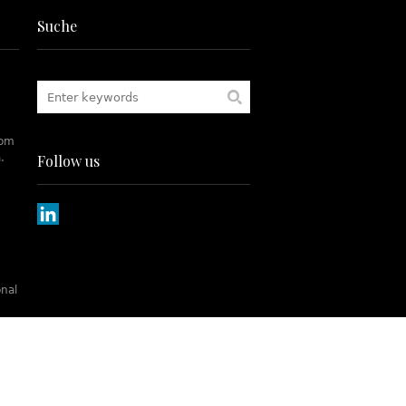
Suche
rom
.
Follow us
onal
tch