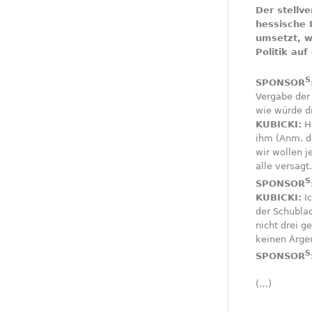
Der stellv
hessische 
umsetzt, w
Politik auf
S
SPONSOR
Vergabe der
wie würde d
KUBICKI:
Ho
ihm (Anm. d.
wir wollen j
alle versagt.
S
SPONSOR
KUBICKI:
Ic
der Schubla
nicht drei 
keinen Ärge
S
SPONSOR
(…)