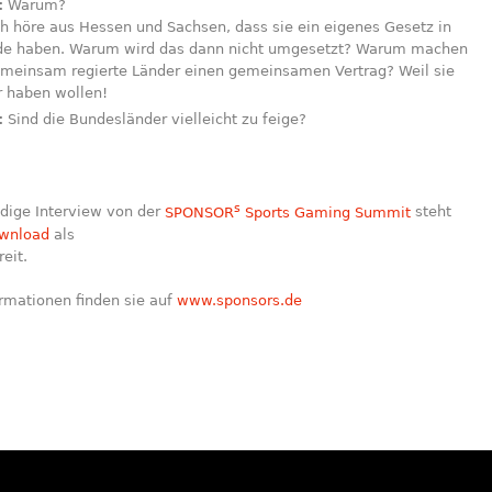
:
Warum?
h höre aus Hessen und Sachsen, dass sie ein eigenes Gesetz in
de haben. Warum wird das dann nicht umgesetzt? Warum machen
gemeinsam regierte Länder einen gemeinsamen Vertrag? Weil sie
r haben wollen!
:
Sind die Bundesländer vielleicht zu feige?
s
dige Interview von der
SPONSOR
Sports Gaming Summit
steht
wnload
als
eit.
rmationen finden sie auf
www.sponsors.de