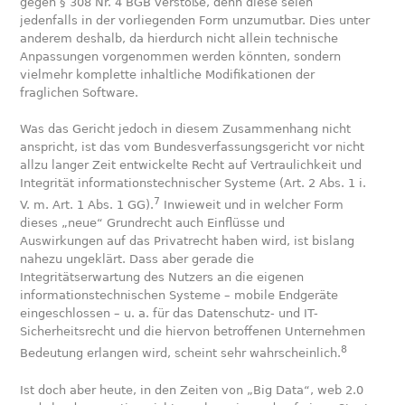
gegen § 308 Nr. 4 BGB verstoße, denn diese seien
jedenfalls in der vorliegenden Form unzumutbar. Dies unter
anderem deshalb, da hierdurch nicht allein technische
Anpassungen vorgenommen werden könnten, sondern
vielmehr komplette inhaltliche Modifikationen der
fraglichen Software.
Was das Gericht jedoch in diesem Zusammenhang nicht
anspricht, ist das vom Bundesverfassungsgericht vor nicht
allzu langer Zeit entwickelte Recht auf Vertraulichkeit und
Integrität informationstechnischer Systeme (Art. 2 Abs. 1 i.
7
V. m. Art. 1 Abs. 1 GG).
Inwieweit und in welcher Form
dieses „neue“ Grundrecht auch Einflüsse und
Auswirkungen auf das Privatrecht haben wird, ist bislang
nahezu ungeklärt. Dass aber gerade die
Integritätserwartung des Nutzers an die eigenen
informationstechnischen Systeme – mobile Endgeräte
eingeschlossen – u. a. für das Datenschutz- und IT-
Sicherheitsrecht und die hiervon betroffenen Unternehmen
8
Bedeutung erlangen wird, scheint sehr wahrscheinlich.
Ist doch aber heute, in den Zeiten von „Big Data“, web 2.0