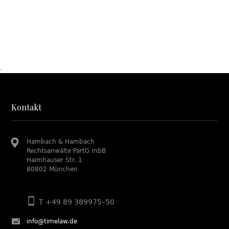
.
Kontakt
Hambach & Hambach
Rechtsanwälte PartG mbB
Haimhauser Str. 1
80802 München
T +49 89 389975–50
info@timelaw.de