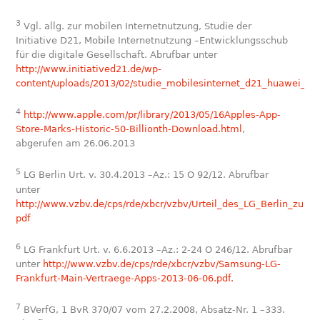
3
Vgl. allg. zur mobilen Internetnutzung, Studie der
Initiative D21, Mobile Internetnutzung –Entwicklungsschub
für die digitale Gesellschaft. Abrufbar unter
http://www.initiatived21.de/wp-
content/uploads/2013/02/studie_mobilesinternet_d21_huawei_201
4
http://www.apple.com/pr/library/2013/05/16Apples-App-
Store-Marks-Historic-50-Billionth-Download.html
,
abgerufen am 26.06.2013
5
LG Berlin Urt. v. 30.4.2013 –Az.: 15 O 92/12. Abrufbar
unter
http://www.vzbv.de/cps/rde/xbcr/vzbv/Urteil_des_LG_Berlin_zur_D
pdf
6
LG Frankfurt Urt. v. 6.6.2013 –Az.: 2-24 O 246/12. Abrufbar
unter
http://www.vzbv.de/cps/rde/xbcr/vzbv/Samsung-LG-
Frankfurt-Main-Vertraege-Apps-2013-06-06.pdf.
7
BVerfG, 1 BvR 370/07 vom 27.2.2008, Absatz-Nr. 1 –333.