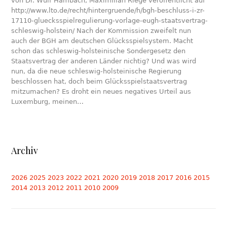
von Dr. Wulf Hambach, Maximilian Riege veröffentlicht auf
http://www.lto.de/recht/hintergruende/h/bgh-beschluss-i-zr-
17110-gluecksspielregulierung-vorlage-eugh-staatsvertrag-
schleswig-holstein/ Nach der Kommission zweifelt nun
auch der BGH am deutschen Glücksspielsystem. Macht
schon das schleswig-holsteinische Sondergesetz den
Staatsvertrag der anderen Länder nichtig? Und was wird
nun, da die neue schleswig-holsteinische Regierung
beschlossen hat, doch beim Glücksspielstaatsvertrag
mitzumachen? Es droht ein neues negatives Urteil aus
Luxemburg, meinen…
Archiv
2026
2025
2023
2022
2021
2020
2019
2018
2017
2016
2015
2014
2013
2012
2011
2010
2009