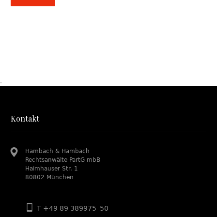
.
Kontakt
Hambach & Hambach
Rechtsanwälte PartG mbB
Haimhauser Str. 1
80802 München
T +49 89 389975–50