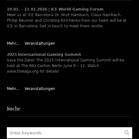
19.01. – 21.01.2026 | ICE World Gaming Forum
Meet us at ICE Barcelona Dr. Wulf Hambach, Claus Hambach,
Phillip Beumer and Christina Kirichenko from our team will be at
ICE in Barcelona. Get in touch to meet them onsite.
Mehr...
Veranstaltungen
2025 International Gaming Summit
Save the Date! The 2025 International Gaming Summit will be
held at The Ritz-Carlton Berlin June 9 – 12. Watch
www.theiaga.org for details!
Mehr...
Veranstaltungen
Suche