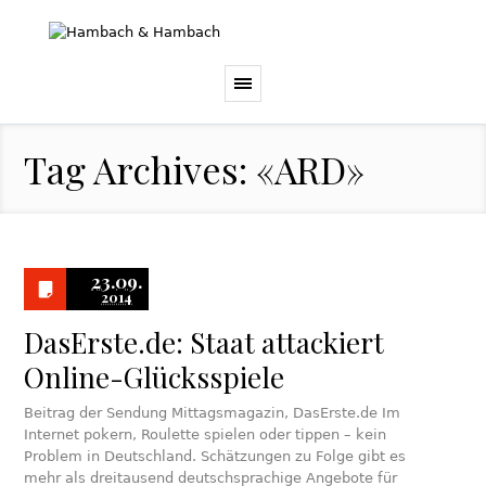
Tag Archives: «ARD»
23.09.
2014
DasErste.de: Staat attackiert
Online-Glücksspiele
Beitrag der Sendung Mittagsmagazin, DasErste.de Im
Internet pokern, Roulette spielen oder tippen – kein
Problem in Deutschland. Schätzungen zu Folge gibt es
mehr als dreitausend deutschsprachige Angebote für