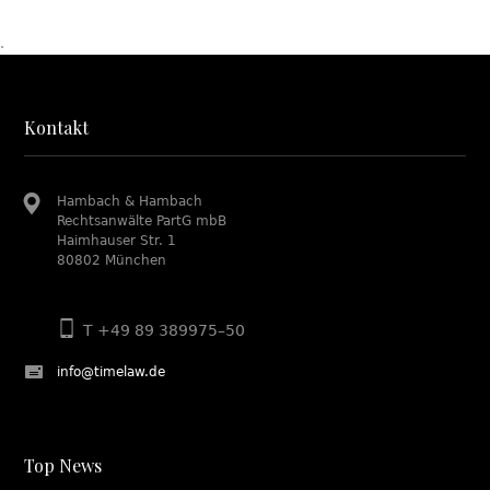
.
Kontakt
Hambach & Hambach
Rechtsanwälte PartG mbB
Haimhauser Str. 1
80802 München
T +49 89 389975–50
info@timelaw.de
Top News