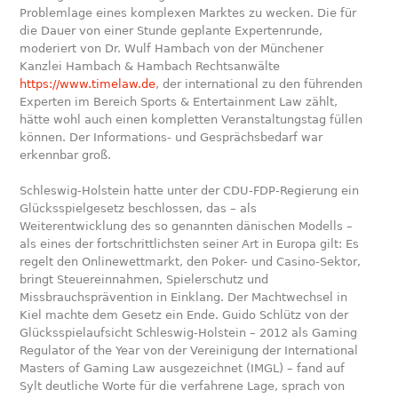
Problemlage eines komplexen Marktes zu wecken. Die für
die Dauer von einer Stunde geplante Expertenrunde,
moderiert von Dr. Wulf Hambach von der Münchener
Kanzlei Hambach & Hambach Rechtsanwälte
https://www.timelaw.de
, der international zu den führenden
Experten im Bereich Sports & Entertainment Law zählt,
hätte wohl auch einen kompletten Veranstaltungstag füllen
können. Der Informations- und Gesprächsbedarf war
erkennbar groß.
Schleswig-Holstein hatte unter der CDU-FDP-Regierung ein
Glücksspielgesetz beschlossen, das – als
Weiterentwicklung des so genannten dänischen Modells –
als eines der fortschrittlichsten seiner Art in Europa gilt: Es
regelt den Onlinewettmarkt, den Poker- und Casino-Sektor,
bringt Steuereinnahmen, Spielerschutz und
Missbrauchsprävention in Einklang. Der Machtwechsel in
Kiel machte dem Gesetz ein Ende. Guido Schlütz von der
Glücksspielaufsicht Schleswig-Holstein – 2012 als Gaming
Regulator of the Year von der Vereinigung der International
Masters of Gaming Law ausgezeichnet (IMGL) – fand auf
Sylt deutliche Worte für die verfahrene Lage, sprach von