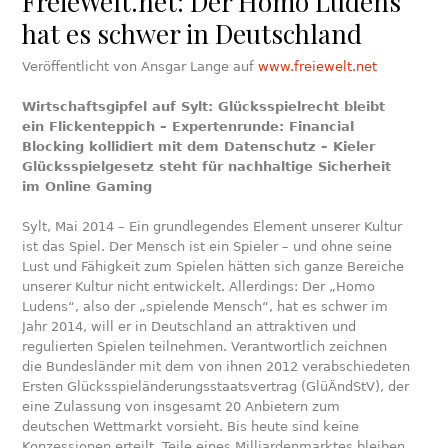
FreieWelt.net: Der Homo Ludens
hat es schwer in Deutschland
Veröffentlicht von Ansgar Lange auf
www.freiewelt.net
Wirtschaftsgipfel auf Sylt: Glücksspielrecht bleibt
ein Flickenteppich – Expertenrunde: Financial
Blocking kollidiert mit dem Datenschutz – Kieler
Glücksspielgesetz steht für nachhaltige Sicherheit
im Online Gaming
Sylt, Mai 2014 – Ein grundlegendes Element unserer Kultur
ist das Spiel. Der Mensch ist ein Spieler – und ohne seine
Lust und Fähigkeit zum Spielen hätten sich ganze Bereiche
unserer Kultur nicht entwickelt. Allerdings: Der „Homo
Ludens“, also der „spielende Mensch“, hat es schwer im
Jahr 2014, will er in Deutschland an attraktiven und
regulierten Spielen teilnehmen. Verantwortlich zeichnen
die Bundesländer mit dem von ihnen 2012 verabschiedeten
Ersten Glücksspieländerungsstaatsvertrag (GlüÄndStV), der
eine Zulassung von insgesamt 20 Anbietern zum
deutschen Wettmarkt vorsieht. Bis heute sind keine
Konzessionen erteilt, Teile eines Milliardenmarktes bleiben