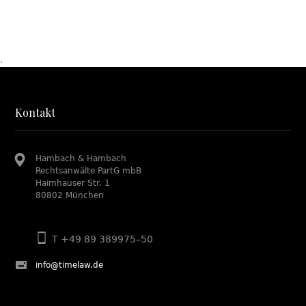
.
Kontakt
Hambach & Hambach
Rechtsanwälte PartG mbB
Haimhauser Str. 1
80802 München
T +49 89 389975–50
info@timelaw.de