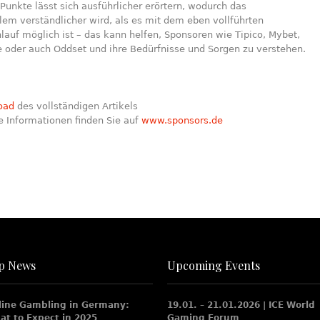
 Punkte lässt sich ausführlicher erörtern, wodurch das
em verständlicher wird, als es mit dem eben vollführten
lauf möglich ist – das kann helfen, Sponsoren wie Tipico, Mybet,
 oder auch Oddset und ihre Bedürfnisse und Sorgen zu verstehen.
oad
des vollständigen Artikels
e Informationen finden Sie auf
www.sponsors.de
p News
Upcoming Events
line Gambling in Germany:
19.01. – 21.01.2026 | ICE World
at to Expect in 2025
Gaming Forum