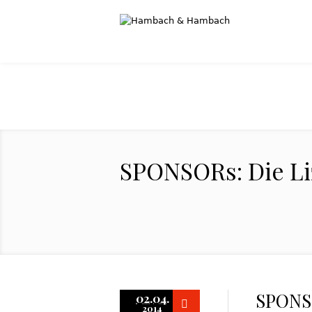
SPONSORs: Die L
SPONSO
02.04.
2014