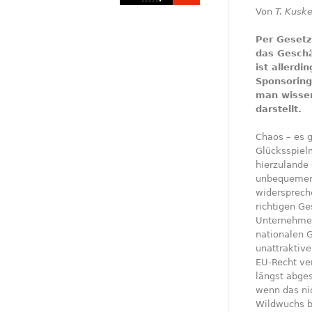
Von
T. Kusk
Per Gesetz
das Geschä
ist allerdi
Sponsoring
man wissen
darstellt.
Chaos – es g
Glücksspiel
hierzulande 
unbequemer,
widersprech
richtigen Ge
Unternehmen
nationalen G
unattraktiv
EU-Recht ve
längst abges
wenn das nic
Wildwuchs b