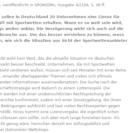
e,
veröffentlicht in SPONSORs, Ausgabe 4/2104, S. 38 ff.
 sollen in Deutschland 20 Unternehmen eine Lizenz für
ft mit Sportwetten erhalten. Wann es so weit sein wird,
ngs weiter unklar. Die Verzögerung wirkt sich auch auf die
branche aus. Um das besser verstehen zu können, muss
, wie sich die Situation aus Sicht der Sportwettenanbieter
ibt wohl kein Wort, das die aktuelle Situation im deutschen
markt besser beschreibt. Unternehmen, die mit Sportwetten
Geld verdienen wollen, müssen sich seit Monaten mit einer Reihe
 einander überlappender Themen und vielen sich oftmals
enden Informationen auseinandersetzen. Die Suche nach der
schäftsstrategie wird dadurch zu einem Lotteriespiel. Die
 werden mit einer unübersichtlichen Rechtsprechung der
erichte konfrontiert, zudem mit einer Gesetzgebung, die ihnen
e Bedingungen aufdrückt und laut vielen Rechtsexperten gegen
rstößt. Hinzu kommt eine Lizenzvergabe, die eigentlich schon
chlossen sein sollte, sich aber noch lange hinziehen kann. Als
ht genug wäre, herrschen derzeit ein Vollzugsdefizit und
ei stationären Wettshops.