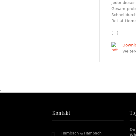
Jeder dieser
Gesamtprobl
Schnelldurch
Bet-at-Home
(…)
Downl
Weiter
.
Kontakt
To
On
Hambach & Hambach
Wh