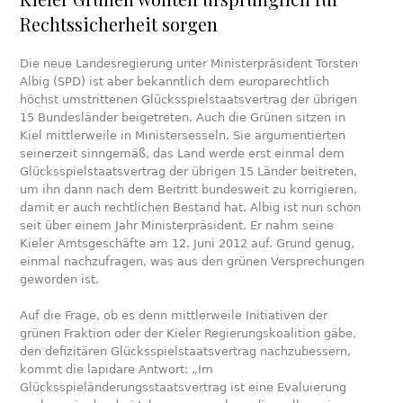
Rechtssicherheit sorgen
Die neue Landesregierung unter Ministerpräsident Torsten
Albig (SPD) ist aber bekanntlich dem europarechtlich
höchst umstrittenen Glücksspielstaatsvertrag der übrigen
15 Bundesländer beigetreten. Auch die Grünen sitzen in
Kiel mittlerweile in Ministersesseln. Sie argumentierten
seinerzeit sinngemäß, das Land werde erst einmal dem
Glücksspielstaatsvertrag der übrigen 15 Länder beitreten,
um ihn dann nach dem Beitritt bundesweit zu korrigieren,
damit er auch rechtlichen Bestand hat. Albig ist nun schon
seit über einem Jahr Ministerpräsident. Er nahm seine
Kieler Amtsgeschäfte am 12. Juni 2012 auf. Grund genug,
einmal nachzufragen, was aus den grünen Versprechungen
geworden ist.
Auf die Frage, ob es denn mittlerweile Initiativen der
grünen Fraktion oder der Kieler Regierungskoalition gäbe,
den defizitären Glücksspielstaatsvertrag nachzubessern,
kommt die lapidare Antwort: „Im
Glücksspieländerungsstaatsvertrag ist eine Evaluierung