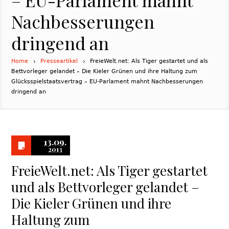
Nachbesserungen
dringend an
Home
Presseartikel
FreieWelt.net: Als Tiger gestartet und als
Bettvorleger gelandet – Die Kieler Grünen und ihre Haltung zum
Glücksspielstaatsvertrag – EU-Parlament mahnt Nachbesserungen
dringend an
13.09.
2013
FreieWelt.net: Als Tiger gestartet
und als Bettvorleger gelandet –
Die Kieler Grünen und ihre
Haltung zum