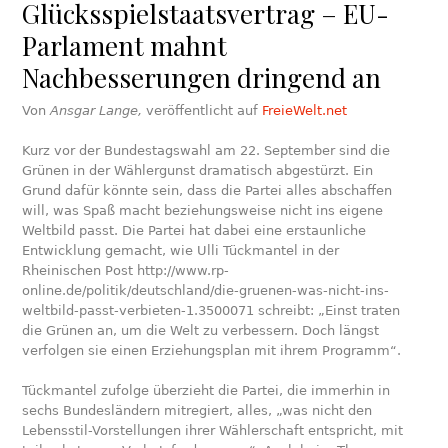
Glücksspielstaatsvertrag – EU-
Parlament mahnt
Nachbesserungen dringend an
Von
Ansgar Lange,
veröffentlicht auf
FreieWelt.net
Kurz vor der Bundestagswahl am 22. September sind die
Grünen in der Wählergunst dramatisch abgestürzt. Ein
Grund dafür könnte sein, dass die Partei alles abschaffen
will, was Spaß macht beziehungsweise nicht ins eigene
Weltbild passt. Die Partei hat dabei eine erstaunliche
Entwicklung gemacht, wie Ulli Tückmantel in der
Rheinischen Post http://www.rp-
online.de/politik/deutschland/die-gruenen-was-nicht-ins-
weltbild-passt-verbieten-1.3500071 schreibt: „Einst traten
die Grünen an, um die Welt zu verbessern. Doch längst
verfolgen sie einen Erziehungsplan mit ihrem Programm“.
Tückmantel zufolge überzieht die Partei, die immerhin in
sechs Bundesländern mitregiert, alles, „was nicht den
Lebensstil-Vorstellungen ihrer Wählerschaft entspricht, mit