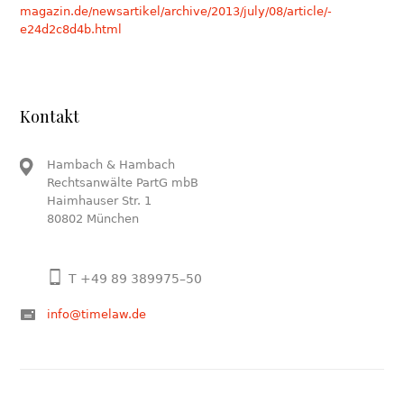
magazin.de/newsartikel/archive/2013/july/08/article/-
e24d2c8d4b.html
Kontakt
Hambach & Hambach
Rechtsanwälte PartG mbB
Haimhauser Str. 1
80802 München
T +49 89 389975–50
info@timelaw.de