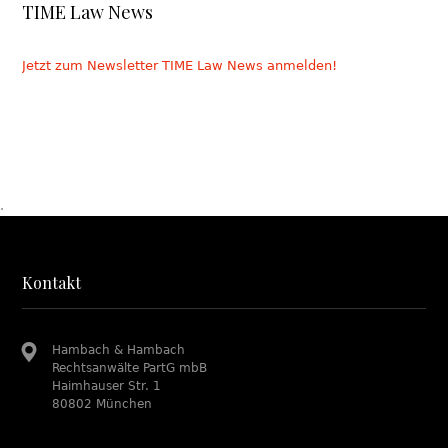
TIME Law News
Jetzt zum Newsletter TIME Law News anmelden!
.
Kontakt
Hambach & Hambach
Rechtsanwälte PartG mbB
Haimhauser Str. 1
80802 München