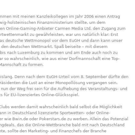
ammen mit meinen Kanzleikollegen im Jahr 2006 einen Antrag
wig-holsteinischen Finanzministerium stellte, um dem
chen Online-Gaming-Anbieter Carmen Media Ltd. den Zugang zum
rtwettenmarkt zu gewährleisten, war uns natürlich klar: Erst
das deutsche Wettmonopol vor dem EuGH und dann kann unser
 den deutschen Wettmarkt. Spaß beiseite – mit diesem
t bis nach Luxemburg zu kommen und am Ende auch noch zu
r so wahrscheinlich, wie aus einer Dorfmannschaft eine Top-
Mannschaft zu formen.
islang. Denn nach dem EuGH-Urteil vom 8. September dürfte den
räsidenten die Lust an einer Monopollösung vergangen sein.
 nun der Weg frei sein für die Aufhebung des Veranstaltungs- und
 für EU-lizenziertes Online-Glücksspiel.
lubs werden damit wahrscheinlich bald selbst die Möglichkeit
ann in Deutschland lizenzierte Sportwetten- oder Online-
r wie Bwin.de oder Pokerstars.de zu werben. Allein das Potenzial
ingdeals, das die Online-Wettbranche bald mit nach Deutschland
te, sollte den Marketing- und Finanzchefs der Branche