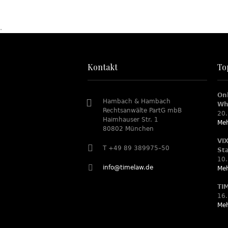
.
Kontakt
To
On
Hambach & Hambach
Wh
Rechtsanwälte PartG mbB
20.
Haimhauser Str. 1
Meh
80802 München
VI
T +49 89 389975–50
St
10.
info@timelaw.de
Meh
TI
16.
Meh