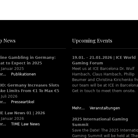
p News
Upcoming Events
line Gambling in Germany:
19.01. – 21.01.2026 | ICE World
at to Expect in 2025
Gaming Forum
 Januar 2025
Meet us at ICE Barcelona Dr. Wulf
r...
Publikationen
Hambach, Claus Hambach, Phillip
Beumer and Christina Kirichenko f
XIO: Germany Increases Slots
our team will be at ICE in Barcelona
ake Limits From €1 To Max €5
Get in touch to meet them onsite.
 Juli 2026
r...
Presseartikel
Mehr...
Veranstaltungen
ME Law News 01 | 2026
 Januar 2026
2025 International Gaming
r...
TIME Law News
Summit
Save the Date! The 2025 Internati
Gaming Summit will be held at The