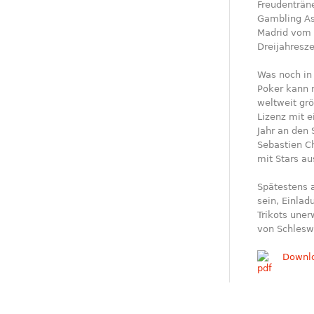
Freudenträn
Gambling As
Madrid vom 
Dreijahresze
Was noch in 
Poker kann 
weltweit grö
Lizenz mit 
Jahr an den 
Sebastien Ch
mit Stars a
Spätestens 
sein, Einla
Trikots une
von Schleswi
Downl