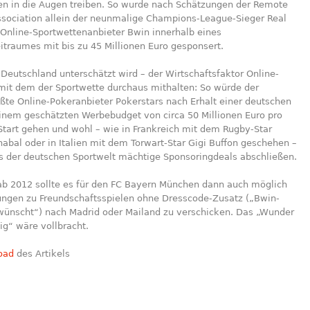
en in die Augen treiben. So wurde nach Schätzungen der Remote
sociation allein der neunmalige Champions-League-Sieger Real
Online-Sportwettenanbieter Bwin innerhalb eines
itraumes mit bis zu 45 Millionen Euro gesponsert.
Deutschland unterschätzt wird – der Wirtschaftsfaktor Online-
mit dem der Sportwette durchaus mithalten: So würde der
ßte Online-Pokeranbieter Pokerstars nach Erhalt einer deutschen
einem geschätzten Werbebudget von circa 50 Millionen Euro pro
Start gehen und wohl – wie in Frankreich mit dem Rugby-Star
abal oder in Italien mit dem Torwart-Star Gigi Buffon geschehen –
us der deutschen Sportwelt mächtige Sponsoringdeals abschließen.
ab 2012 sollte es für den FC Bayern München dann auch möglich
dungen zu Freundschaftsspielen ohne Dresscode-Zusatz („Bwin-
rwünscht“) nach Madrid oder Mailand zu verschicken. Das „Wunder
g“ wäre vollbracht.
oad
des Artikels