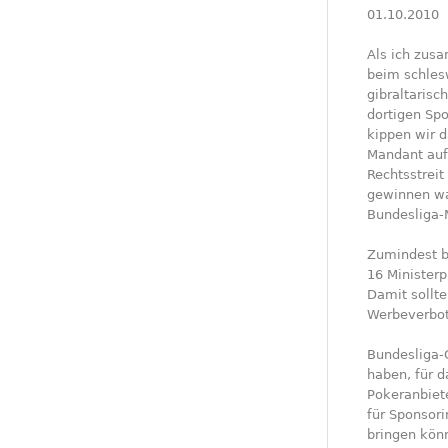
01.10.2010
Als ich zus
beim schles
gibraltaris
dortigen Spo
kippen wir 
Mandant auf
Rechtsstrei
gewinnen wa
Bundesliga-
Zumindest b
16 Ministerp
Damit sollte
Werbeverbots
Bundesliga-C
haben, für d
Pokeranbiete
für Sponsor
bringen könn