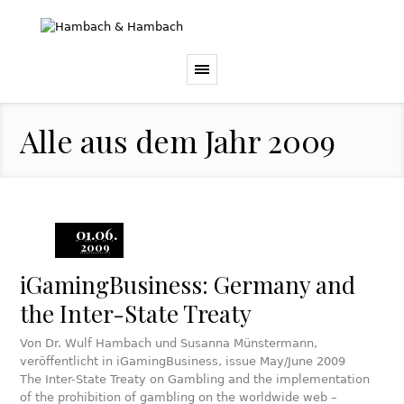
Alle aus dem Jahr 2009
01.06.
2009
iGamingBusiness: Germany and
the Inter-State Treaty
Von Dr. Wulf Hambach und Susanna Münstermann,
veröffentlicht in iGamingBusiness, issue May/June 2009
The Inter-State Treaty on Gambling and the implementation
of the prohibition of gambling on the worldwide web –