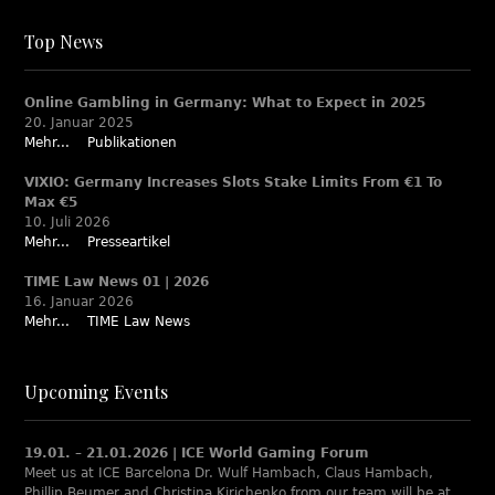
Top News
Online Gambling in Germany: What to Expect in 2025
20. Januar 2025
Mehr...
Publikationen
VIXIO: Germany Increases Slots Stake Limits From €1 To
Max €5
10. Juli 2026
Mehr...
Presseartikel
TIME Law News 01 | 2026
16. Januar 2026
Mehr...
TIME Law News
Upcoming Events
19.01. – 21.01.2026 | ICE World Gaming Forum
Meet us at ICE Barcelona Dr. Wulf Hambach, Claus Hambach,
Phillip Beumer and Christina Kirichenko from our team will be at