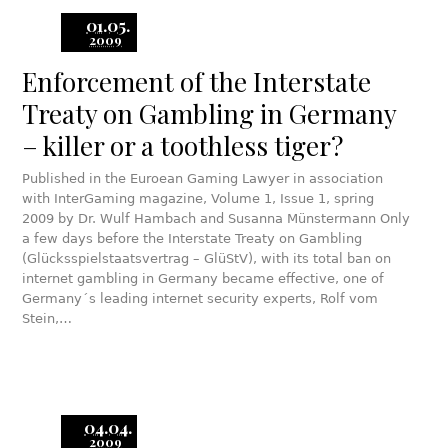
01.05.
2009
Enforcement of the Interstate
Treaty on Gambling in Germany
– killer or a toothless tiger?
Published in the Euroean Gaming Lawyer in association
with InterGaming magazine, Volume 1, Issue 1, spring
2009 by Dr. Wulf Hambach and Susanna Münstermann Only
a few days before the Interstate Treaty on Gambling
(Glücksspielstaatsvertrag – GlüStV), with its total ban on
internet gambling in Germany became effective, one of
Germany´s leading internet security experts, Rolf vom
Stein,…
04.04.
2009