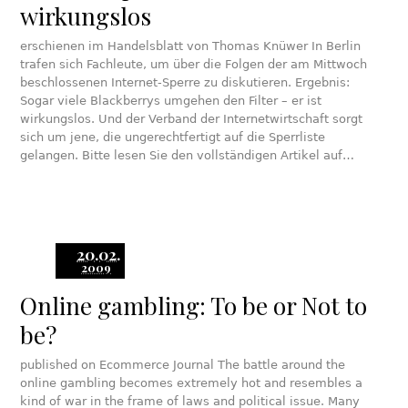
wirkungslos
erschienen im Handelsblatt von Thomas Knüwer In Berlin
trafen sich Fachleute, um über die Folgen der am Mittwoch
beschlossenen Internet-Sperre zu diskutieren. Ergebnis:
Sogar viele Blackberrys umgehen den Filter – er ist
wirkungslos. Und der Verband der Internetwirtschaft sorgt
sich um jene, die ungerechtfertigt auf die Sperrliste
gelangen. Bitte lesen Sie den vollständigen Artikel auf…
20.02.
2009
Online gambling: To be or Not to
be?
published on Ecommerce Journal The battle around the
online gambling becomes extremely hot and resembles a
kind of war in the frame of laws and political issue. Many