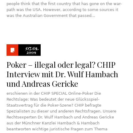
people think that the first country that has gone on the war-
path was the USA. However, according to some sources it
was the Australian Government that passed…
07.01.
2009
Poker – illegal oder legal? CHIP
Interview mit Dr. Wulf Hambach
und Andreas Gericke
erschienen in der CHIP SPECIAL Online-Poker Die
Rechtslage: Was bedeutet der neue Glücksspiel-
Staatsvertrag für die Poker-Szene? CHIP befragte
Spezialisten zu dieser und anderen Rechtsfragen. Unsere
Rechtsexperten Dr. Wulf Hambach und Andreas Gericke
aus der Münchner Kanzlei Hambach & Hambach
beantworten wichtige juristische Fragen zum Thema