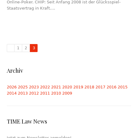
Online-Poker. CHIP: Seit Anfang 2008 ist der Glücksspiel-
Staatsvertrag in Kraft….
1
2
3
Archiv
2026
2025
2023
2022
2021
2020
2019
2018
2017
2016
2015
2014
2013
2012
2011
2010
2009
TIME Law News
Jetzt zum Newsletter anmelden!