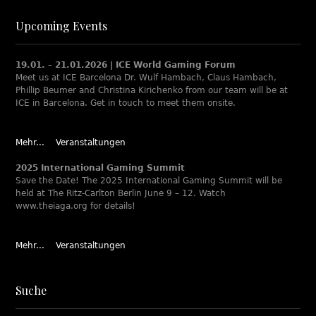
Upcoming Events
19.01. – 21.01.2026 | ICE World Gaming Forum
Meet us at ICE Barcelona Dr. Wulf Hambach, Claus Hambach,
Phillip Beumer and Christina Kirichenko from our team will be at
ICE in Barcelona. Get in touch to meet them onsite.
Mehr...
Veranstaltungen
2025 International Gaming Summit
Save the Date! The 2025 International Gaming Summit will be
held at The Ritz-Carlton Berlin June 9 – 12. Watch
www.theiaga.org for details!
Mehr...
Veranstaltungen
Suche