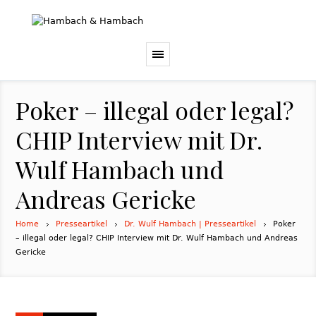
Poker – illegal oder legal?
CHIP Interview mit Dr.
Wulf Hambach und
Andreas Gericke
Home
Presseartikel
Dr. Wulf Hambach | Presseartikel
Poker
– illegal oder legal? CHIP Interview mit Dr. Wulf Hambach und Andreas
Gericke