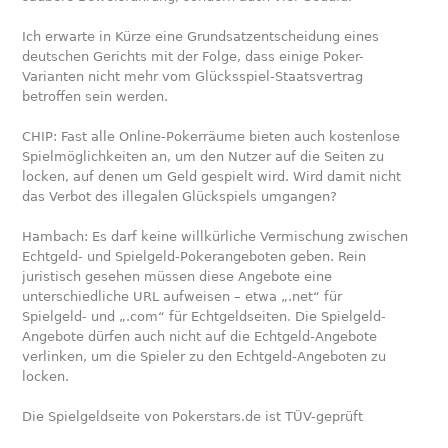
Ich erwarte in Kürze eine Grundsatzentscheidung eines
deutschen Gerichts mit der Folge, dass einige Poker-
Varianten nicht mehr vom Glücksspiel-Staatsvertrag
betroffen sein werden.
CHIP: Fast alle Online-Pokerräume bieten auch kostenlose
Spielmöglichkeiten an, um den Nutzer auf die Seiten zu
locken, auf denen um Geld gespielt wird. Wird damit nicht
das Verbot des illegalen Glückspiels umgangen?
Hambach: Es darf keine willkürliche Vermischung zwischen
Echtgeld- und Spielgeld-Pokerangeboten geben. Rein
juristisch gesehen müssen diese Angebote eine
unterschiedliche URL aufweisen – etwa „.net“ für
Spielgeld- und „.com“ für Echtgeldseiten. Die Spielgeld-
Angebote dürfen auch nicht auf die Echtgeld-Angebote
verlinken, um die Spieler zu den Echtgeld-Angeboten zu
locken.
Die Spielgeldseite von Pokerstars.de ist TÜV-geprüft