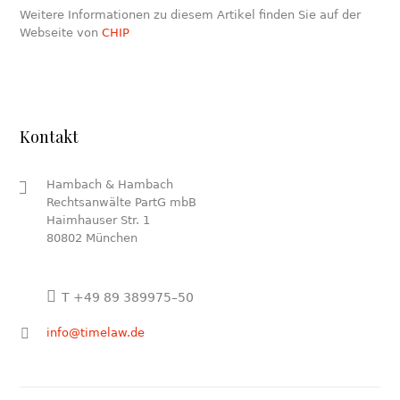
Weitere Informationen zu diesem Artikel finden Sie auf der
Webseite von
CHIP
Kontakt
Hambach & Hambach
Rechtsanwälte PartG mbB
Haimhauser Str. 1
80802 München
T +49 89 389975–50
info@timelaw.de