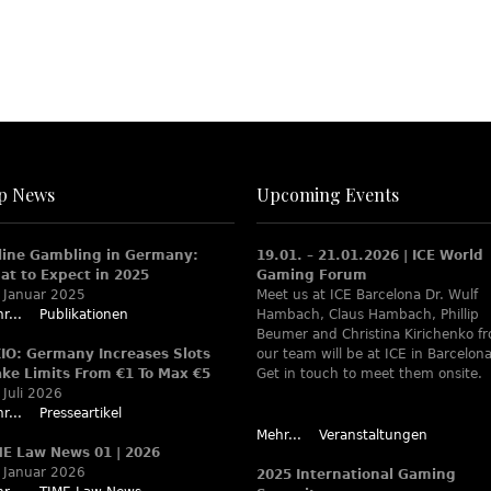
p News
Upcoming Events
line Gambling in Germany:
19.01. – 21.01.2026 | ICE World
at to Expect in 2025
Gaming Forum
 Januar 2025
Meet us at ICE Barcelona Dr. Wulf
r...
Publikationen
Hambach, Claus Hambach, Phillip
Beumer and Christina Kirichenko f
XIO: Germany Increases Slots
our team will be at ICE in Barcelona
ake Limits From €1 To Max €5
Get in touch to meet them onsite.
 Juli 2026
r...
Presseartikel
Mehr...
Veranstaltungen
ME Law News 01 | 2026
 Januar 2026
2025 International Gaming