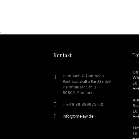
.
Kontakt
To
On
Hambach & Hambach
Wh
Rechtsanwälte PartG mbB
20.
Haimhauser Str. 1
Meh
80802 München
VI
T +49 89 389975–50
St
10.
info@timelaw.de
Meh
TI
16.