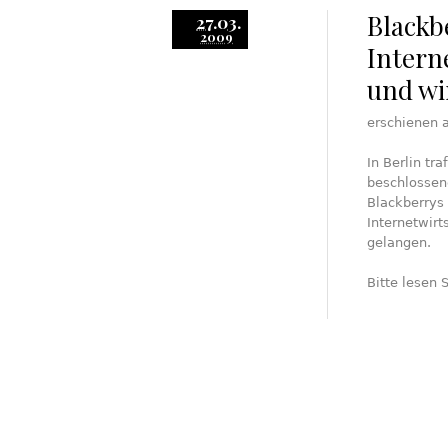
Blackb
27.03.
2009
Intern
und wi
erschienen 
In Berlin tr
beschlossene
Blackberrys 
Internetwirt
gelangen.
Bitte lesen 