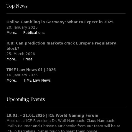
Top News
Online Gambling in Germany: What to Expect in 2025
20. January 2025
More...
Publications
IGB: Can prediction markets crack Europe’s regulatory
block?
25. March 2026
More...
Press
TIME Law News 01 | 2026
16. January 2026
More...
TIME Law News
Upcoming Events
19.01. – 21.01.2026 | ICE World Gaming Forum
Meet us at ICE Barcelona Dr. Wulf Hambach, Claus Hambach,
Phillip Beumer and Christina Kirichenko from our team will be at
ICE in Barcelona. Get in touch to meet them onsite.