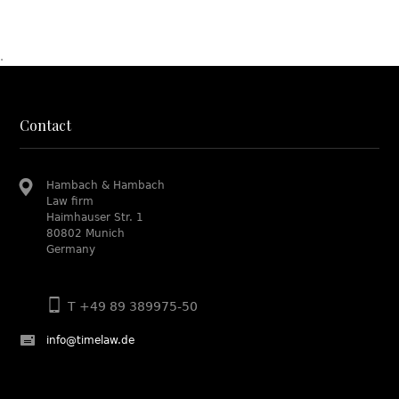
.
Contact
Hambach & Hambach
Law firm
Haimhauser Str. 1
80802 Munich
Germany
T +49 89 389975-50
info@timelaw.de