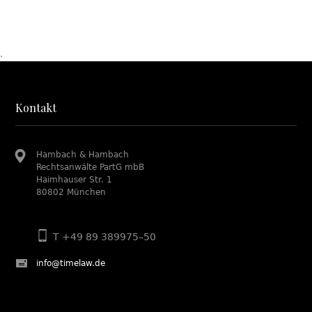
.
Kontakt
Hambach & Hambach
Rechtsanwälte PartG mbB
Haimhauser Str. 1
80802 München
T +49 89 389975–50
info@timelaw.de