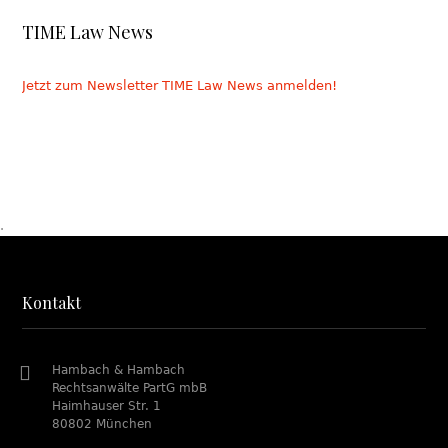
TIME Law News
Jetzt zum Newsletter TIME Law News anmelden!
.
Kontakt
Hambach & Hambach
Rechtsanwälte PartG mbB
Haimhauser Str. 1
80802 München