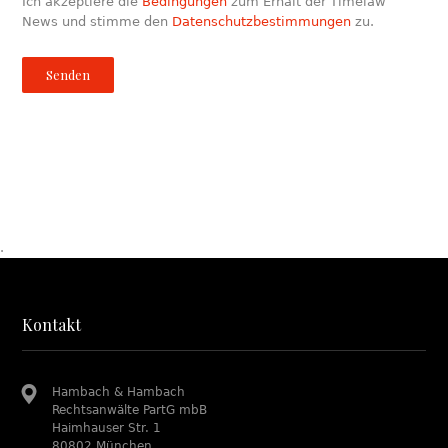
Ich akzeptiere die
Bedingungen
zum Erhalt der Timelaw
News und stimme den
Datenschutzbestimmungen
zu.
.
Kontakt
Hambach & Hambach
Rechtsanwälte PartG mbB
Haimhauser Str. 1
80802 München