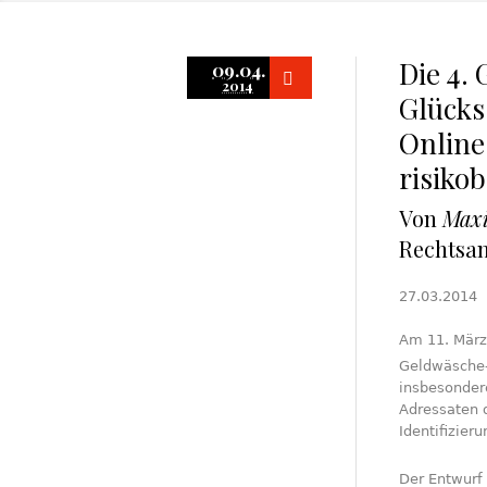
Die 4.
09.04.
2014
Glücks
Online
risiko
Von
Maxi
Rechtsan
27.03.2014
Am 11. März
Geldwäsche-
insbesonder
Adressaten 
Identifizier
Der Entwurf