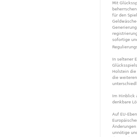
Mit Glückssp
beherrschen
für den Spie
Geldwäsche-
Generierung
registrierun
sofortige un
Regulierungs
In seltener 
Glücksspiels
Holstein di
die weiteren
unterschiedl
Im Hinblick 
denkbare L
Auf EU-Eben
Europäische
Änderungen 
unnötige und