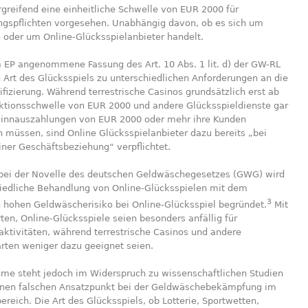
greifend eine einheitliche Schwelle von EUR 2000 für
ungspflichten vorgesehen. Unabhängig davon, ob es sich um
e oder um Online-Glücksspielanbieter handelt.
 EP angenommene Fassung des Art. 10 Abs. 1 lit. d) der GW-RL
h Art des Glücksspiels zu unterschiedlichen Anforderungen an die
fizierung. Während terrestrische Casinos grundsätzlich erst ab
aktionsschwelle von EUR 2000 und andere Glücksspieldienste gar
winnauszahlungen von EUR 2000 oder mehr ihre Kunden
en müssen, sind Online Glücksspielanbieter dazu bereits „bei
ner Geschäftsbeziehung“ verpflichtet.
bei der Novelle des deutschen Geldwäschegesetzes (GWG) wird
hiedliche Behandlung von Online-Glücksspielen mit dem
3
h hohen Geldwäscherisiko bei Online-Glücksspiel begründet.
Mit
en, Online-Glücksspiele seien besonders anfällig für
ktivitäten, während terrestrische Casinos und andere
arten weniger dazu geeignet seien.
me steht jedoch im Widerspruch zu wissenschaftlichen Studien
inen falschen Ansatzpunkt bei der Geldwäschebekämpfung im
ereich. Die Art des Glücksspiels, ob Lotterie, Sportwetten,