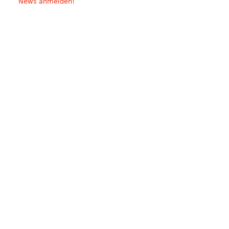
News anmelden!