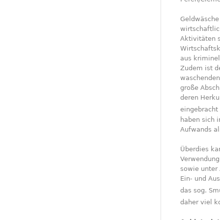
Geldwäsche 
wirtschaftli
Aktivitäten
Wirtschaftsk
aus kriminel
Zudem ist d
waschenden 
große Absch
deren Herkun
eingebracht 
haben sich 
Aufwands als
Überdies ka
Verwendung 
sowie unter
Ein- und Au
das sog. Smu
daher viel k