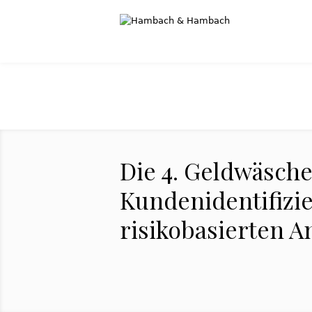
Die 4. Geldwäsche
Kundenidentifizie
risikobasierten A