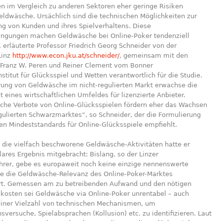
n im Vergleich zu anderen Sektoren eher geringe Risiken
eldwäsche. Ursächlich sind die technischen Möglichkeiten zur
ung von Kunden und ihres Spielverhaltens. Diese
gungen machen Geldwäsche bei Online-Poker tendenziell
, erläuterte Professor Friedrich Georg Schneider von der
Linz
http://www.econ.jku.at/schneider/
, gemeinsam mit den
 Franz W. Peren und Reiner Clement vom Bonner
stitut für Glücksspiel und Wetten verantwortlich für die Studie.
rung von Geldwäsche im nicht-regulierten Markt erwachse die
 eines wirtschaftlichen Umfeldes für lizenzierte Anbieter.
iche Verbote von Online-Glücksspielen fördern eher das Wachsen
gulierten Schwarzmarktes“, so Schneider, der die Formulierung
en Mindeststandards für Online-Glücksspiele empfiehlt.
f die vielfach beschworene Geldwäsche-Aktivitäten hatte er
ares Ergebnis mitgebracht: Bislang, so der Linzer
hrer, gebe es europaweit noch keine einzige nennenswerte
ie die Geldwäsche-Relevanz des Online-Poker-Marktes
t. Gemessen am zu betreibenden Aufwand und den nötigen
skosten sei Geldwäsche via Online-Poker unrentabel – auch
einer Vielzahl von technischen Mechanismen, um
sversuche, Spielabsprachen (Kollusion) etc. zu identifizieren. Laut