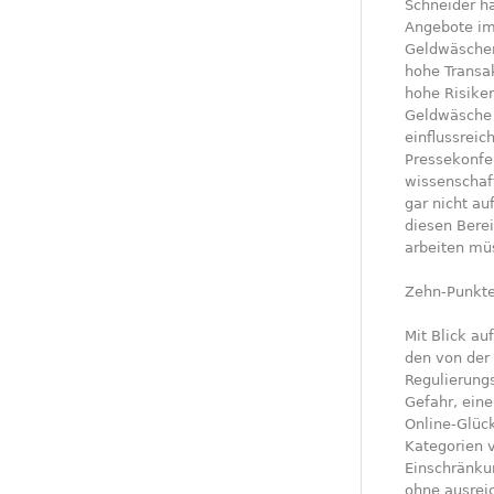
Schneider ha
Angebote im
Geldwäscher
hohe Transa
hohe Risike
Geldwäsche g
einflussrei
Pressekonfer
wissenschaf
gar nicht au
diesen Berei
arbeiten mü
Zehn-Punkte
Mit Blick au
den von der
Regulierung
Gefahr, ein
Online-Glüc
Kategorien 
Einschränku
ohne ausreic