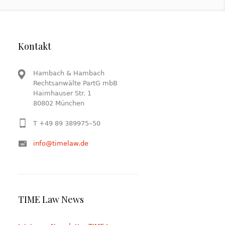
Kontakt
Hambach & Hambach
Rechtsanwälte PartG mbB
Haimhauser Str. 1
80802 München
T +49 89 389975–50
info@timelaw.de
TIME Law News