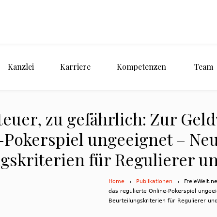
Kanzlei
Karriere
Kompetenzen
Team
teuer, zu gefährlich: Zur Gel
e-Pokerspiel ungeeignet – Ne
ngskriterien für Regulierer u
Home
Publikationen
FreieWelt.ne
das regulierte Online-Pokerspiel ungee
Beurteilungskriterien für Regulierer un