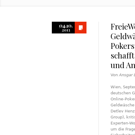
FreieWe
04.10.
2013
Geldwä
Pokers
schaff
und An
Von
Ansgar 
Wien, Septe
deutschen Gl
Online-Poker
Geldwäsche i
Detlev Henz
Group), krit
Experten-Wo
um die Frage