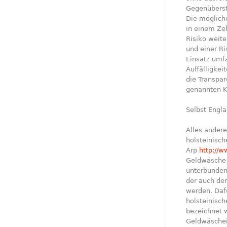
Gegenüberst
Die möglich
in einem Ze
Risiko weite
und einer R
Einsatz umf
Auffälligkei
die Transpa
genannten K
Selbst Engla
Alles andere
holsteinisc
Arp
http://w
Geldwäsche 
unterbunden
der auch den
werden. Dafü
holsteinisch
bezeichnet 
Geldwäschein