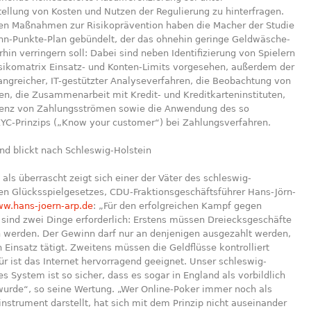
ellung von Kosten und Nutzen der Regulierung zu hinterfragen.
en Maßnahmen zur Risikoprävention haben die Macher der Studie
hn-Punkte-Plan gebündelt, der das ohnehin geringe Geldwäsche-
rhin verringern soll: Dabei sind neben Identifizierung von Spielern
isikomatrix Einsatz- und Konten-Limits vorgesehen, außerdem der
angreicher, IT-gestützter Analyseverfahren, die Beobachtung von
ten, die Zusammenarbeit mit Kredit- und Kreditkarteninstituten,
renz von Zahlungsströmen sowie die Anwendung des so
YC-Prinzips („Know your customer“) bei Zahlungsverfahren.
nd blickt nach Schleswig-Holstein
 als überrascht zeigt sich einer der Väter des schleswig-
hen Glücksspielgesetzes, CDU-Fraktionsgeschäftsführer Hans-Jörn-
ww.hans-joern-arp.de
: „Für den erfolgreichen Kampf gegen
sind zwei Dinge erforderlich: Erstens müssen Dreiecksgeschäfte
 werden. Der Gewinn darf nur an denjenigen ausgezahlt werden,
 Einsatz tätigt. Zweitens müssen die Geldflüsse kontrolliert
r ist das Internet hervorragend geeignet. Unser schleswig-
es System ist so sicher, dass es sogar in England als vorbildlich
wurde“, so seine Wertung. „Wer Online-Poker immer noch als
strument darstellt, hat sich mit dem Prinzip nicht auseinander