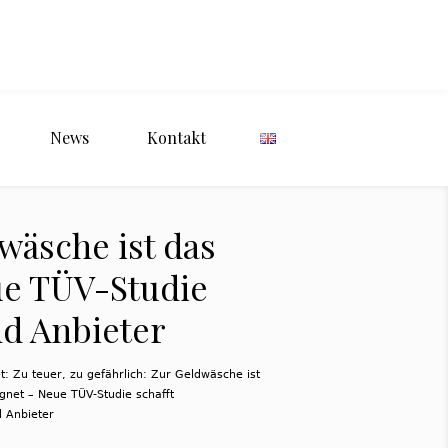
News
Kontakt
dwäsche ist das
ue TÜV-Studie
nd Anbieter
t: Zu teuer, zu gefährlich: Zur Geldwäsche ist
ignet – Neue TÜV-Studie schafft
d Anbieter