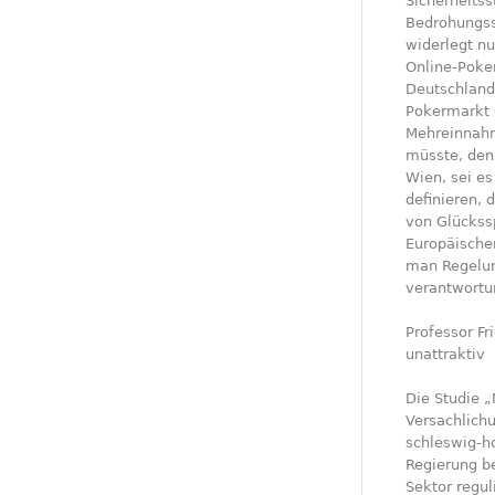
Sicherheits
Bedrohungssz
widerlegt nu
Online-Poker
Deutschland 
Pokermarkt 
Mehreinnahm
müsste, den 
Wien, sei es
definieren, 
von Glückssp
Europäische
man Regelung
verantwortu
Professor Fr
unattraktiv
Die Studie 
Versachlich
schleswig-h
Regierung b
Sektor regul