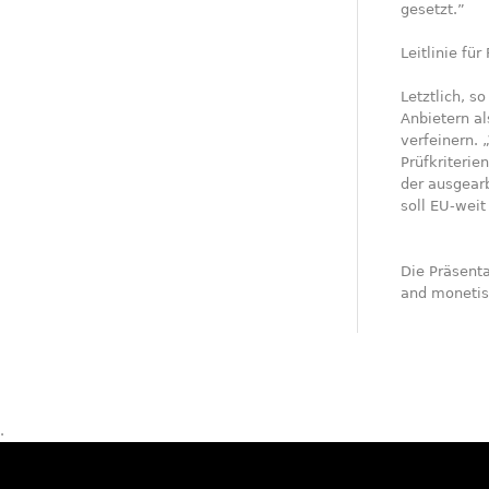
gesetzt.”
Leitlinie fü
Letztlich, s
Anbietern a
verfeinern.
Prüfkriterie
der ausgear
soll EU-weit
Die Präsent
and monetis
.