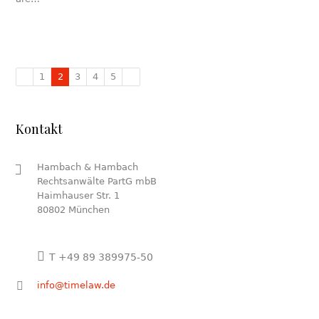
1
2
3
4
5
Kontakt
Hambach & Hambach
Rechtsanwälte PartG mbB
Haimhauser Str. 1
80802 München
T +49 89 389975-50
info@timelaw.de