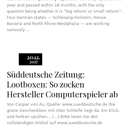
year and passed within 18 months, with the only
question being whether it is “big reform or small reform”.
Four German states — Schleswig-Holstein, Hesse,
Bavaria and North Rhine-Westphalia — are working
seriously…
20.12.
2017
Süddeutsche Zeitung:
Lootboxen: So zocken
Hersteller Computerspieler ab
Von Caspar von Au, Quelle: www.sueddeutsche.de Die
grüne Geschenkbox mit roter Schleife liegt da. Ein Klick,
und Funken sprühen… (…) Bitte lesen Sie den
vollständigen Artikel auf www.sueddeutsche.de