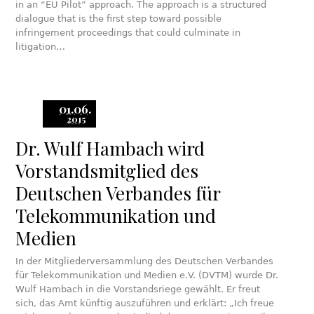
in an “EU Pilot” approach. The approach is a structured
dialogue that is the first step toward possible
infringement proceedings that could culminate in
litigation…
01.06.
2015
Dr. Wulf Hambach wird
Vorstandsmitglied des
Deutschen Verbandes für
Telekommunikation und
Medien
In der Mitgliederversammlung des Deutschen Verbandes
für Telekommunikation und Medien e.V. (DVTM) wurde Dr.
Wulf Hambach in die Vorstandsriege gewählt. Er freut
sich, das Amt künftig auszuführen und erklärt: „Ich freue