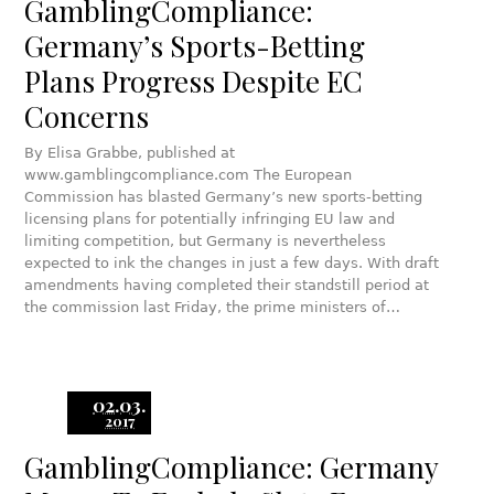
GamblingCompliance:
Germany’s Sports-Betting
Plans Progress Despite EC
Concerns
By Elisa Grabbe, published at
www.gamblingcompliance.com The European
Commission has blasted Germany’s new sports-betting
licensing plans for potentially infringing EU law and
limiting competition, but Germany is nevertheless
expected to ink the changes in just a few days. With draft
amendments having completed their standstill period at
the commission last Friday, the prime ministers of…
02.03.
2017
GamblingCompliance: Germany