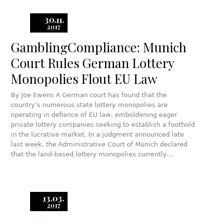
30.11.
2017
GamblingCompliance: Munich
Court Rules German Lottery
Monopolies Flout EU Law
By Joe Ewens A German court has found that the
country’s numerous state lottery monopolies are
operating in defiance of EU law, emboldening eager
private lottery companies seeking to establish a foothold
in the lucrative market. In a judgment announced late
last week, the Administrative Court of Munich declared
that the land-based lottery monopolies currently…
13.03.
2017