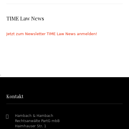
TIME Law News
Jetzt zum Newsletter TIME Law News anmelden!
.
Kontakt
Hambach & Hambach
Rechtsanwälte PartG mbB
Haimhauser Str. 1