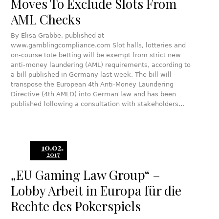
Moves To Exclude Slots From
AML Checks
By Elisa Grabbe, published at
www.gamblingcompliance.com Slot halls, lotteries and
on-course tote betting will be exempt from strict new
anti-money laundering (AML) requirements, according to
a bill published in Germany last week. The bill will
transpose the European 4th Anti-Money Laundering
Directive (4th AMLD) into German law and has been
published following a consultation with stakeholders…
10.02.
2017
„EU Gaming Law Group“ –
Lobby Arbeit in Europa für die
Rechte des Pokerspiels