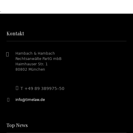
.
Kontakt
Hambach & Hambach
Rechtsanwälte PartG mbB
Haimhauser Str. 1
80802 München
T +49 89 389975–50
info@timelaw.de
Top News