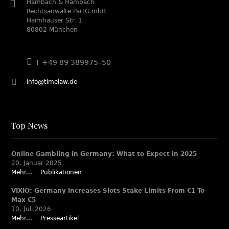
Hambach & Hambach
Rechtsanwälte PartG mbB
Haimhauser Str. 1
80802 München
T +49 89 389975–50
info@timelaw.de
Top News
Online Gambling in Germany: What to Expect in 2025
20. Januar 2025
Mehr...
Publikationen
VIXIO: Germany Increases Slots Stake Limits From €1 To
Max €5
10. Juli 2026
Mehr...
Presseartikel