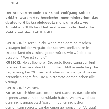
05.2014
Der stellvertretende FDP-Chef Wolfgang Kubicki
erklärt, warum das hessische Innenministerium das
deutsche Glücksspielgesetz nicht umsetzt, wer
Schuld am Stillstand hat und warum die deutsche
Politik auf den EuGH hofft.
S
SPONSOR
:
Herr Kubicki, wenn man dem politischen
Versagen bei der Vergabe der Sportwettenlizenzen in
Deutschland ein Gesicht geben würde, wie würde dies
aussehen? Wer ist schuld?
KUBICKI:
Horst Seehofer. Die erste Begrenzung auf fünf
Lizenzen kam von ihm (Anm. d. Red.: Mittlerweile liegt die
Begrenzung bei 20 Lizenzen). Aber wir wollen jetzt keinen
persönlich angreifen. Die Ministerpräsidenten haben alle
versagt.
S
SPONSOR
:
Warum?
KUBICKI:
Ich höre aus Hessen und Sachsen, dass sie ein
eigenes Gesetz in der Schublade haben. Warum wird das
dann nicht umgesetzt? Warum machen nicht drei
gemeinsam regierte Länder einen gemeinsamen Vertrag?