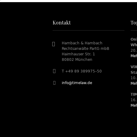
Kontakt
To
On
Hambach & Hambach
Wh
Rechtsanwälte PartG mbB
20.
Haimhauser Str. 1
Meh
80802 München
VI
T +49 89 389975–50
St
10.
info@timelaw.de
Meh
TI
16.
Meh