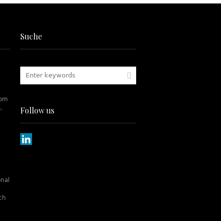
Suche
rom
.
Follow us
onal
tch