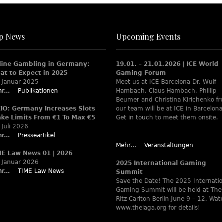
p News
Upcoming Events
line Gambling in Germany:
19.01. – 21.01.2026 | ICE World
at to Expect in 2025
Gaming Forum
 Januar 2025
Meet us at ICE Barcelona Dr. Wulf
r...
Publikationen
Hambach, Claus Hambach, Phillip
Beumer and Christina Kirichenko f
XIO: Germany Increases Slots
our team will be at ICE in Barcelona
ake Limits From €1 To Max €5
Get in touch to meet them onsite.
 Juli 2026
r...
Presseartikel
Mehr...
Veranstaltungen
ME Law News 01 | 2026
 Januar 2026
2025 International Gaming
r...
TIME Law News
Summit
Save the Date! The 2025 Internati
Gaming Summit will be held at The
Ritz-Carlton Berlin June 9 – 12. Wa
www.theiaga.org for details!