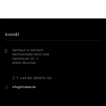
.
Kontakt
Hambach & Hambach
Rechtsanwälte PartG mbB
Haimhauser Str. 1
80802 München
T +49 89 389975–50
info@timelaw.de