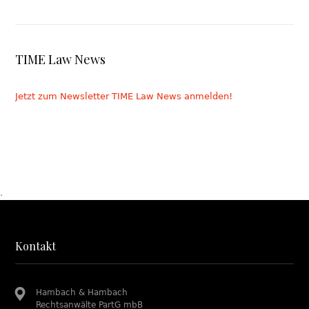
TIME Law News
Jetzt zum Newsletter TIME Law News anmelden!
.
Kontakt
Hambach & Hambach
Rechtsanwälte PartG mbB