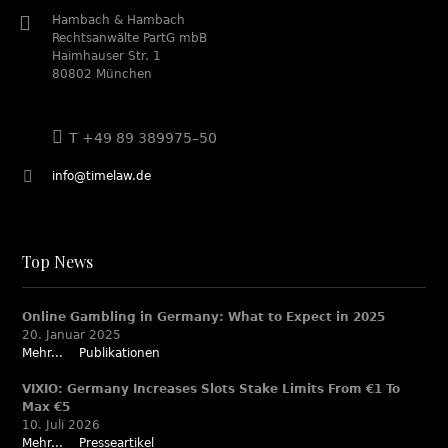
Hambach & Hambach
Rechtsanwälte PartG mbB
Haimhauser Str. 1
80802 München
T +49 89 389975–50
info@timelaw.de
Top News
Online Gambling in Germany: What to Expect in 2025
20. Januar 2025
Mehr...
Publikationen
VIXIO: Germany Increases Slots Stake Limits From €1 To
Max €5
10. Juli 2026
Mehr...
Presseartikel