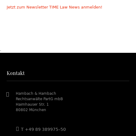
Jetzt zum Newsletter TIME Law News anmelden!
.
Kontakt
Hambach & Hambach
Rechtsanwälte PartG mbB
Haimhauser Str. 1
80802 München
T +49 89 389975–50