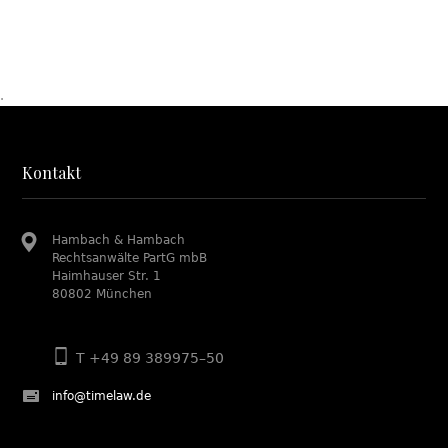
.
Kontakt
Hambach & Hambach
Rechtsanwälte PartG mbB
Haimhauser Str. 1
80802 München
T +49 89 389975–50
info@timelaw.de