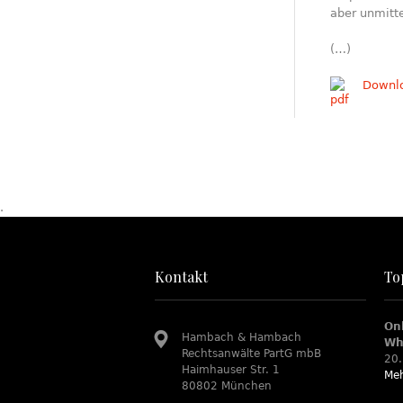
aber unmitt
(…)
Downl
.
Kontakt
To
On
Hambach & Hambach
Wh
Rechtsanwälte PartG mbB
20.
Haimhauser Str. 1
Meh
80802 München