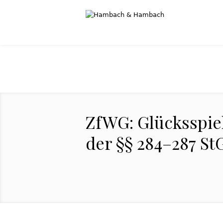
ZfWG: Glücksspie
der §§ 284–287 St