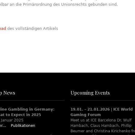
elbar an die Primärordnung des Unionsrechts gebunden sind.
oad
des vollständigen Artikels
p News
Upcoming Events
line Gambling in Germany:
19.01. – 21.01.2026 | ICE World
at to Expect in 2025
Gaming Forum
 Januar 2025
Meet us at ICE Barcelona Dr. Wulf
r...
Publikationen
Hambach, Claus Hambach, Phillip
Beumer and Christina Kirichenko f