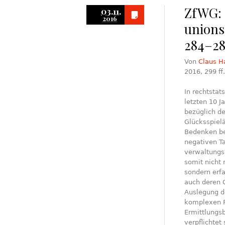
ZfWG: 
03.11.
2016
unions
284–28
Von
Claus H
2016, 299 ff.
In rechtstat
letzten 10 J
bezüglich de
Glücksspiel
Bedenken be
negativen T
verwaltungs
somit nicht 
sondern erf
auch deren 
Auslegung de
komplexen R
Ermittlungs
verpflichtet