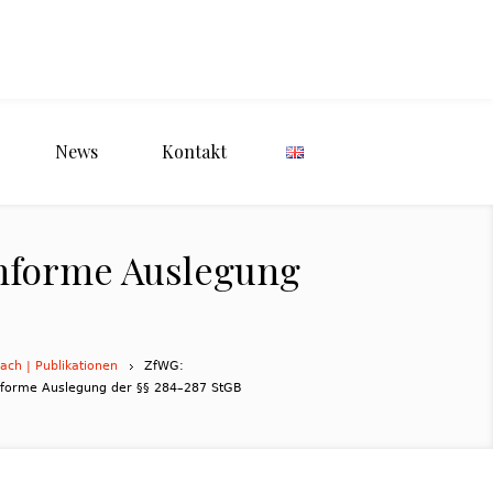
News
Kontakt
onforme Auslegung
ch | Publikationen
ZfWG:
onforme Auslegung der §§ 284–287 StGB