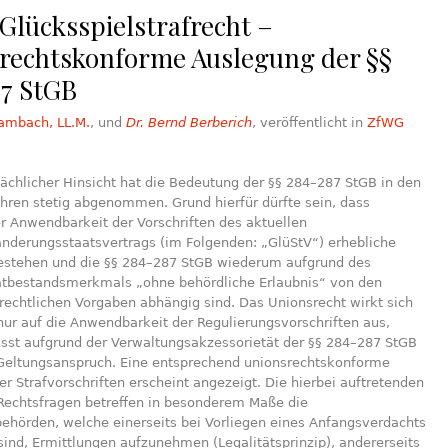
Glücksspielstrafrecht –
rechtskonforme Auslegung der §§
7 StGB
ambach, LL.M.
, und
Dr. Bernd Berberich
, veröffentlicht in
ZfWG
sächlicher Hinsicht hat die Bedeutung der §§ 284–287 StGB in den
ahren stetig abgenommen. Grund hierfür dürfte sein, dass
r Anwendbarkeit der Vorschriften des aktuellen
änderungsstaatsvertrags (im Folgenden: „GlüStV“) erhebliche
stehen und die §§ 284–287 StGB wiederum aufgrund des
atbestandsmerkmals „ohne behördliche Erlaubnis“ von den
rechtlichen Vorgaben abhängig sind. Das Unionsrecht wirkt sich
nur auf die Anwendbarkeit der Regulierungsvorschriften aus,
asst aufgrund der Verwaltungsakzessorietät der §§ 284–287 StGB
Geltungsanspruch. Eine entsprechend unionsrechtskonforme
r Strafvorschriften erscheint angezeigt. Die hierbei auftretenden
echtsfragen betreffen in besonderem Maße die
behörden, welche einerseits bei Vorliegen eines Anfangsverdachts
 sind, Ermittlungen aufzunehmen (Legalitätsprinzip), andererseits