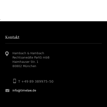
.
Kontakt
Hambach & Hambach
Rechtsanwälte PartG mbB
Haimhauser Str. 1
80802 München
T +49 89 389975–50
info@timelaw.de