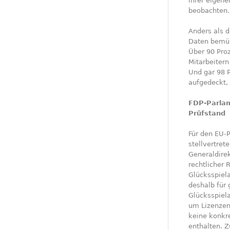
ihrer eigene
beobachten.
Anders als d
Daten bemüh
Über 90 Pro
Mitarbeiter
Und gar 98 
aufgedeckt, 
FDP-Parla
Prüfstand
Für den EU-
stellvertret
Generaldirek
rechtlicher 
Glücksspiel
deshalb für
Glücksspiela
um Lizenzen
keine konkre
enthalten. 