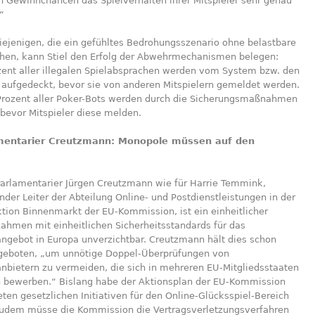
n Gewinnchancen das Spielverhalten ihrer Mitspieler sehr genau
“
iejenigen, die ein gefühltes Bedrohungsszenario ohne belastbare
en, kann Stiel den Erfolg der Abwehrmechanismen belegen:
zent aller illegalen Spielabsprachen werden vom System bzw. den
n aufgedeckt, bevor sie von anderen Mitspielern gemeldet werden.
Prozent aller Poker-Bots werden durch die Sicherungsmaßnahmen
bevor Mitspieler diese melden.
mentarier Creutzmann: Monopole müssen auf den
Parlamentarier Jürgen Creutzmann wie für Harrie Temmink,
ender Leiter der Abteilung Online- und Postdienstleistungen in der
tion Binnenmarkt der EU-Kommission, ist ein einheitlicher
Rahmen mit einheitlichen Sicherheitsstandards für das
angebot in Europa unverzichtbar. Creutzmann hält dies schon
 geboten, „um unnötige Doppel-Überprüfungen von
nbietern zu vermeiden, die sich in mehreren EU-Mitgliedsstaaten
 bewerben.“ Bislang habe der Aktionsplan der EU-Kommission
ten gesetzlichen Initiativen für den Online-Glücksspiel-Bereich
Zudem müsse die Kommission die Vertragsverletzungsverfahren