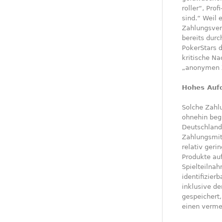
roller“, Pro
sind.“ Weil
Zahlungsverk
bereits durc
PokerStars d
kritische N
„anonymen Z
Hohes Aufd
Solche Zahlu
ohnehin beg
Deutschland
Zahlungsmit
relativ geri
Produkte au
Spielteilna
identifizier
inklusive de
gespeichert
einen vermei