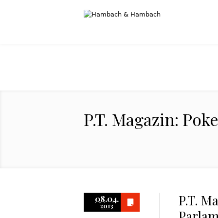
P.T. Magazin: Po
P.T. M
08.04.
2013
Parla