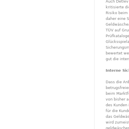
Auch Detlev
kritisierte 
Risiko beim
daher eine S
Geldwäschea
TÜV auf Gru
Prüfkatalog
Glücksspiel
Sicherungsm
bewertet we
gut die int
Interne Si
Dass die Anb
betrugsfreie
beim Marktfü
von bisher a
des Kunden 
für die Kund
das Geldwäs
wird zumeist
geldwäschere