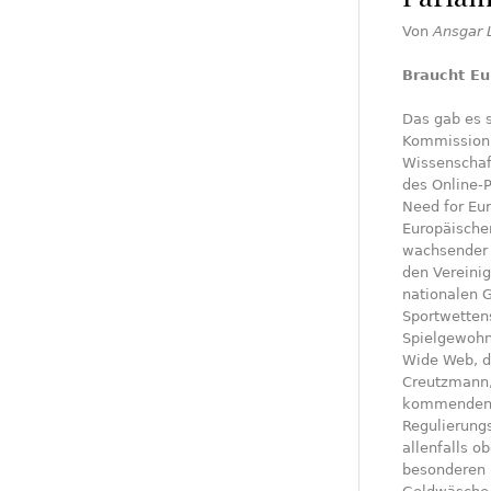
Von
Ansgar 
Braucht Eu
Das gab es s
Kommission,
Wissenschaf
des Online-P
Need for Eu
Europäischen
wachsender 
den Vereinig
nationalen G
Sportwettens
Spielgewohn
Wide Web, d
Creutzmann,
kommenden B
Regulierung
allenfalls o
besonderen 