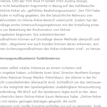
 Henze, CEO der TÜV Trust IT GmbH (TÜV Austria Group),
die nicht belastbaren Argumente in Bezug auf das Geldwäsche-
 Online-Poker als „gefühltes Bedrohungsszenario“. Der TÜV habe
tudie in Auftrag gegeben, die die tatsächliche Relevanz von
ktivitäten im Online-Poker-Bereich untersucht. Zudem hat der
ndlage erster Untersuchungsergebnisse mit der Erstellung eines
es zur Bewertung der Risikomatrix von Online-
angeboten begonnen. Die anbieterinternen
aßnahmen können auf Grundlage dieser Methode überprüft und
rden. „Regulierer wie auch Kunden können daran erkennen, wie
ernen Sicherungsmaßnahmen des Poker-Anbieters sind“, so Henze.
cherungsmaßnahmen funktionieren
ieter selbst vitales Interesse an einem sicheren und
n Angebot haben, schilderte Sven Stiel, Director Northern Europe
hrer Rational Group (Marke: PokerStars), die alleine in der EU
cht Lizenzbehörden überwacht wird. Schließlich sei das Vertrauen
in die Integrität des Spielangebotes unabdingbare Voraussetzung
enbindung. Mit Blick auf die Spielpraxis legte auch er dar, dass
cherisiko beim Online-Poker kaum Relevanz habe. „Online-Poker
 mit relativ geringen Beträgen gespielt, die nicht
levant sind. Große Einsätze entfallen nur auf so genannte „high-