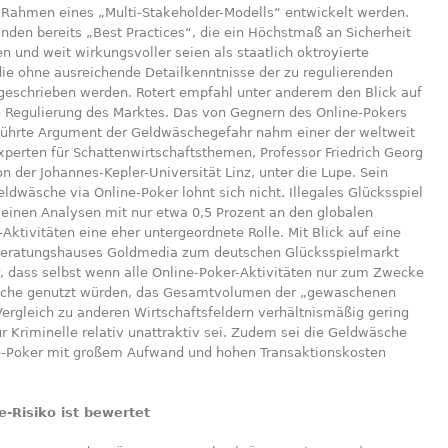
m Rahmen eines „Multi-Stakeholder-Modells“ entwickelt werden.
nden bereits „Best Practices“, die ein Höchstmaß an Sicherheit
n und weit wirkungsvoller seien als staatlich oktroyierte
ie ohne ausreichende Detailkenntnisse der zu regulierenden
geschrieben werden. Rotert empfahl unter anderem den Blick auf
e Regulierung des Marktes. Das von Gegnern des Online-Pokers
führte Argument der Geldwäschegefahr nahm einer der weltweit
perten für Schattenwirtschaftsthemen, Professor Friedrich Georg
n der Johannes-Kepler-Universität Linz, unter die Lupe. Sein
dwäsche via Online-Poker lohnt sich nicht. Illegales Glücksspiel
seinen Analysen mit nur etwa 0,5 Prozent an den globalen
ktivitäten eine eher untergeordnete Rolle. Mit Blick auf eine
Beratungshauses Goldmedia zum deutschen Glücksspielmarkt
r, dass selbst wenn alle Online-Poker-Aktivitäten nur zum Zwecke
che genutzt würden, das Gesamtvolumen der „gewaschenen
ergleich zu anderen Wirtschaftsfeldern verhältnismäßig gering
r Kriminelle relativ unattraktiv sei. Zudem sei die Geldwäsche
e-Poker mit großem Aufwand und hohen Transaktionskosten
-Risiko ist bewertet