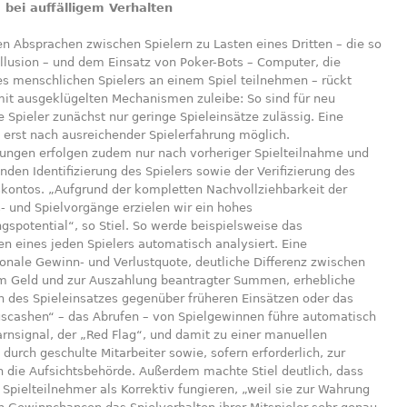
 bei auffälligem Verhalten
en Absprachen zwischen Spielern zu Lasten eines Dritten – die so
llusion – und dem Einsatz von Poker-Bots – Computer, die
es menschlichen Spielers an einem Spiel teilnehmen – rückt
mit ausgeklügelten Mechanismen zuleibe: So sind für neu
Spieler zunächst nur geringe Spieleinsätze zulässig. Eine
 erst nach ausreichender Spielerfahrung möglich.
ungen erfolgen zudem nur nach vorheriger Spielteilnahme und
den Identifizierung des Spielers sowie der Verifizierung des
kontos. „Aufgrund der kompletten Nachvollziehbarkeit der
- und Spielvorgänge erzielen wir ein hohes
spotential“, so Stiel. So werde beispielsweise das
en eines jeden Spielers automatisch analysiert. Eine
onale Gewinn- und Verlustquote, deutliche Differenz zwischen
m Geld und zur Auszahlung beantragter Summen, erhebliche
n des Spieleinsatzes gegenüber früheren Einsätzen oder das
uscashen“ – das Abrufen – von Spielgewinnen führe automatisch
rnsignal, der „Red Flag“, und damit zu einer manuellen
durch geschulte Mitarbeiter sowie, sofern erforderlich, zur
n die Aufsichtsbehörde. Außerdem machte Stiel deutlich, dass
Spielteilnehmer als Korrektiv fungieren, „weil sie zur Wahrung