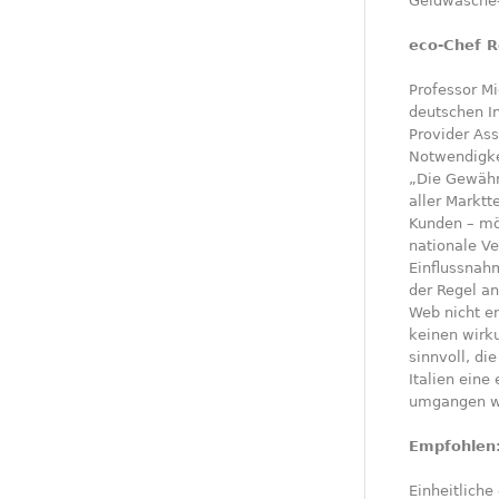
Geldwäsche-
eco-Chef R
Professor Mi
deutschen In
Provider Ass
Notwendigkei
„Die Gewährl
aller Marktt
Kunden – mö
nationale Ve
Einflussnah
der Regel a
Web nicht e
keinen wirku
sinnvoll, di
Italien eine
umgangen w
Empfohlen:
Einheitliche