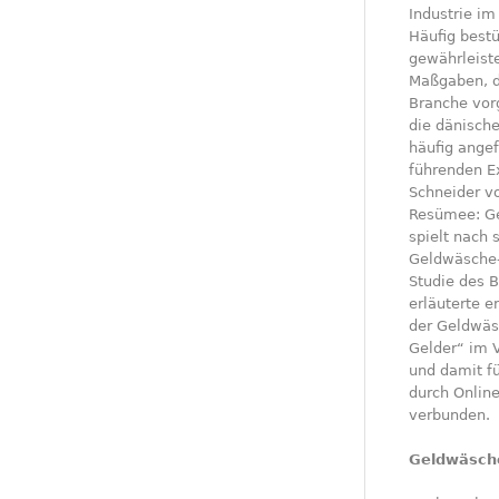
Industrie i
Häufig bestü
gewährleiste
Maßgaben, d
Branche vor
die dänisch
häufig ange
führenden Ex
Schneider vo
Resümee: Gel
spielt nach 
Geldwäsche-A
Studie des 
erläuterte e
der Geldwäs
Gelder“ im V
und damit fü
durch Onlin
verbunden.
Geldwäsche