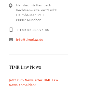
Hambach & Hambach
Rechtsanwälte PartG mbB
Haimhauser Str. 1
80802 München
T +49 89 389975–50
info@timelaw.de
TIME Law News
Jetzt zum Newsletter TIME Law
News anmelden!