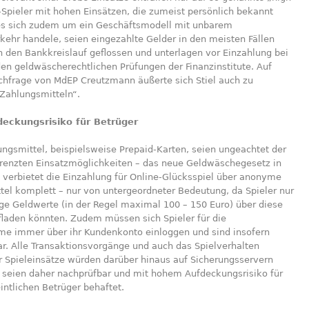
fi-Spieler mit hohen Einsätzen, die zumeist persönlich bekannt
 es sich zudem um ein Geschäftsmodell mit unbarem
ehr handele, seien eingezahlte Gelder in den meisten Fällen
h den Bankkreislauf geflossen und unterlagen vor Einzahlung bei
en geldwäscherechtlichen Prüfungen der Finanzinstitute. Auf
achfrage von MdEP Creutzmann äußerte sich Stiel auch zu
ahlungsmitteln“.
eckungsrisiko für Betrüger
ngsmittel, beispielsweise Prepaid-Karten, seien ungeachtet der
renzten Einsatzmöglichkeiten – das neue Geldwäschegesetz in
 verbietet die Einzahlung für Online-Glücksspiel über anonyme
tel komplett – nur von untergeordneter Bedeutung, da Spieler nur
nge Geldwerte (in der Regel maximal 100 – 150 Euro) über diese
fladen könnten. Zudem müssen sich Spieler für die
hme immer über ihr Kundenkonto einloggen und sind insofern
bar. Alle Transaktionsvorgänge und auch das Spielverhalten
r Spieleinsätze würden darüber hinaus auf Sicherungsservern
, seien daher nachprüfbar und mit hohem Aufdeckungsrisiko für
ntlichen Betrüger behaftet.