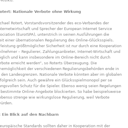
Risiko.
otert: Nationale Verbote ohne Wirkung
chael Rotert, Vorstandsvorsitzender des eco-Verbandes der
ternetwirtschaft und Sprecher der European Internet Service
ociation (EuroISPA), unterstrich in seinen Ausführungen die
t einer übernationalen Regulierung des Online-Glücksspiels.
eistung größtmöglicher Sicherheit ist nur durch eine Kooperation
eilnehmer – Regulierer, Zahlungsanbieter, Internet-Wirtschaft und
glich und kann insbesondere im Online-Bereich nicht durch
rbote erreicht werden“, so Roterts Überzeugung. Die
memöglichkeit der verschiedenen Regulierungsbehörden ende in
n den Landesgrenzen. Nationale Verbote könnten aber im globalen
rfolgreich sein. Auch gewähre ein Glücksspielmonopol per se
ngsvollen Schutz für die Spieler. Ebenso wenig seien Regelungen
e bestimmte Online-Angebote blockierten. So habe beispielsweise
 ebenso strenge wie wirkungslose Regulierung, weil Verbote
ürden.
 Ein Blick auf den Nachbarn
 europäische Standards sollten daher in Kooperation mit der