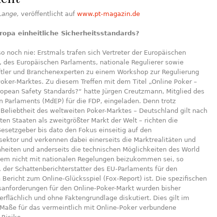
Lange
,
veröffentlicht auf
www.pt-magazin.de
ropa einheitliche Sicherheitsstandards?
o noch nie: Erstmals trafen sich Vertreter der Europäischen
 des Europäischen Parlaments, nationale Regulierer sowie
tler und Branchenexperten zu einem Workshop zur Regulierung
oker-Marktes. Zu diesem Treffen mit dem Titel „Online Poker –
ropean Safety Standards?“ hatte Jürgen Creutzmann, Mitglied des
 Parlaments (MdEP) für die FDP, eingeladen. Denn trotz
Beliebtheit des weltweiten Poker-Marktes – Deutschland gilt nach
ten Staaten als zweitgrößter Markt der Welt – richten die
esetzgeber bis dato den Fokus einseitig auf den
ektor und verkennen dabei einerseits die Marktrealitäten und
heiten und anderseits die technischen Möglichkeiten des World
em nicht mit nationalen Regelungen beizukommen sei, so
 der Schattenberichterstatter des EU-Parlaments für den
ericht zum Online-Glücksspiel (Fox-Report) ist. Die spezifischen
sanforderungen für den Online-Poker-Markt wurden bisher
berflächlich und ohne Faktengrundlage diskutiert. Dies gilt im
Maße für das vermeintlich mit Online-Poker verbundene