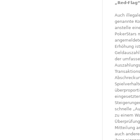
„Red-Flag“
Auch illegal
genannte Ko
anstelle ein
PokerStars 
angemeldete 
Erhöhung ist
Geldauszahl
der umfassen
Auszahlungs
Transaktions
Abschreckung
Spielverhalt
überproporti
eingesetzte
Steigerunge
schnelle „A
zu einem Wa
Überprüfung 
Mitteilung a
auch andere 