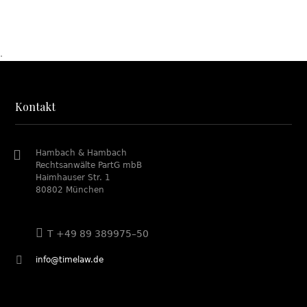
.
Kontakt
Hambach & Hambach
Rechtsanwälte PartG mbB
Haimhauser Str. 1
80802 München
T +49 89 389975–50
info@timelaw.de