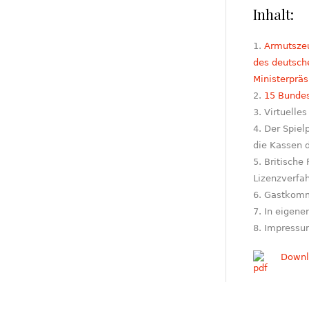
Inhalt:
Armutszeu
des deutsche
Ministerpräs
15 Bundes
Virtuelle
Der Spielp
die Kassen d
Britische
Lizenzverfah
Gastkomm
In eigene
Impressu
Downl