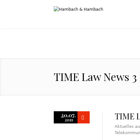
TIME Law News 3 |
TIME L
20.07.
2011
Aktuelles a
Telekommuni