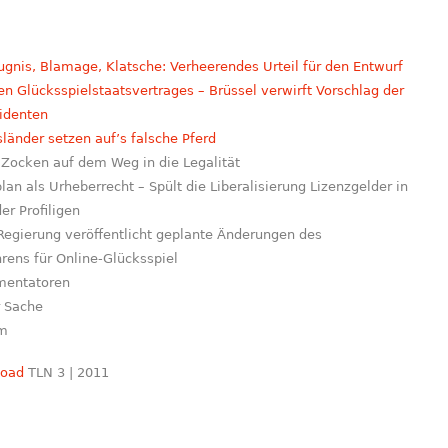
gnis, Blamage, Klatsche: Verheerendes Urteil für den Entwurf
n Glücksspielstaatsvertrages – Brüssel verwirft Vorschlag der
ide
nten
länder setzen auf’s falsche Pferd
s Zocken auf dem Weg in die Legalität
lan als Urheberrecht – Spült die Liberalisierung Lizenzgelder in
er Profiligen
 Regierung veröffentlicht geplante Änderungen des
rens für Online-Glücksspiel
entatoren
r Sache
m
oad
TLN 3 | 2011