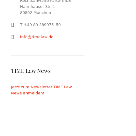
Rechtsanwälte PartG mbB
Haimhauser Str. 1
80802 München
T +49 89 389975–50
info@timelaw.de
TIME Law News
Jetzt zum Newsletter TIME Law
News anmelden!