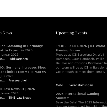
p News
Upcoming Events
line Gambling in Germany:
19.01. – 21.01.2026 | ICE World
at to Expect in 2025
Gaming Forum
 Januar 2025
Meet us at ICE Barcelona Dr. Wulf
r...
Publikationen
Hambach, Claus Hambach, Phillip
Beumer and Christina Kirichenko f
XIO: Germany Increases Slots
our team will be at ICE in Barcelona
ake Limits From €1 To Max €5
Get in touch to meet them onsite.
 Juli 2026
r...
Presseartikel
Mehr...
Veranstaltungen
ME Law News 01 | 2026
 Januar 2026
2025 International Gaming
r...
TIME Law News
Summit
Save the Date! The 2025 Internati
Gaming Summit will be held at The