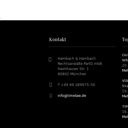
.
Kontakt
To
On
Hambach & Hambach
Wh
Rechtsanwälte PartG mbB
20.
Haimhauser Str. 1
Meh
80802 München
VI
T +49 89 389975–50
St
10.
info@timelaw.de
Meh
TI
16.
Meh