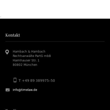
.
Kontakt
Hambach & Hambach
Rechtsanwälte PartG mbB
Haimhauser Str. 1
80802 München
T +49 89 389975–50
info@timelaw.de