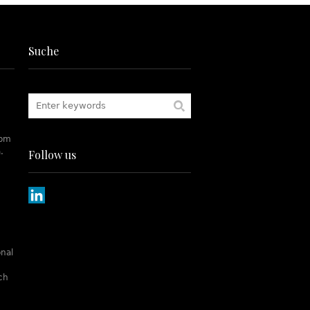
Suche
rom
.
Follow us
onal
tch