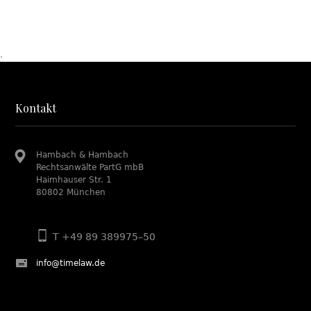
.
Kontakt
Hambach & Hambach
Rechtsanwälte PartG mbB
Haimhauser Str. 1
80802 München
T +49 89 389975–50
info@timelaw.de