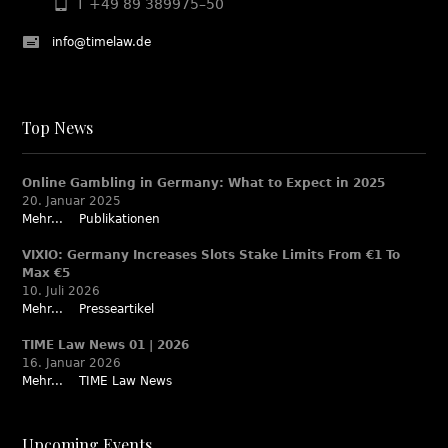
T +49 89 389975–50
info@timelaw.de
Top News
Online Gambling in Germany: What to Expect in 2025
20. Januar 2025
Mehr...
Publikationen
VIXIO: Germany Increases Slots Stake Limits From €1 To
Max €5
10. Juli 2026
Mehr...
Presseartikel
TIME Law News 01 | 2026
16. Januar 2026
Mehr...
TIME Law News
Upcoming Events