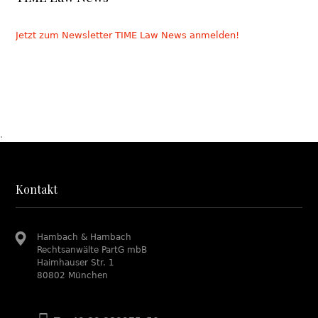
Jetzt zum Newsletter TIME Law News anmelden!
.
Kontakt
Hambach & Hambach
Rechtsanwälte PartG mbB
Haimhauser Str. 1
80802 München