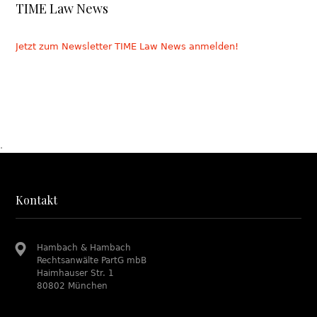
TIME Law News
Jetzt zum Newsletter TIME Law News anmelden!
.
Kontakt
Hambach & Hambach
Rechtsanwälte PartG mbB
Haimhauser Str. 1
80802 München